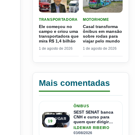
LER MATERIA: ELE COMEÇOU NO CAMPO E CRIO
LER MATERIA: CASAL TR
TRANSPORTADORA
MOTORHOME
Ele começou no
Casal transforma
campo e criou uma
ônibus em mansão
transportadora que
sobre rodas para
mira R$ 1,4 bilhão
viajar pelo mundo
1 de agosto de 2026
1 de agosto de 2026
Mais comentadas
ÔNIBUS
SEST SENAT banca
CNH e curso para
1º LUGAR
19
quem quer dirigir
ônibus
ILDEMAR RIBEIRO
03/08/2026