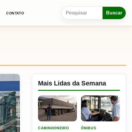
Pesquisar por:
Buscar
A
CONTATO
Mais Lidas da Semana
LER MATERIA: ELE RODOU POR 25 DIAS, RECEB
LER MATERIA: SEST SENA
CAMINHONEIRO
ÔNIBUS