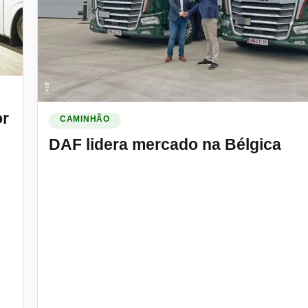
e ônibus do mundo e sorteia chassi zero km
Ler materia: DAF lidera mercado na Bélgica
or
CAMINHÃO
DAF lidera mercado na Bélgica