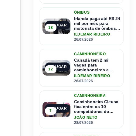
ÔNIBUS
Irlanda paga até R$ 24
mil por mês para
2º LUGAR
18
motorista de ônibus e
pode contratar até
ILDEMAR RIBEIRO
1.500 motoristas
26/07/2026
CAMINHONEIRO
Canadá tem 2 mil
vagas para
3º LUGAR
12
caminhoneiros e
salário de até R$ 24
ILDEMAR RIBEIRO
mil por mês
26/07/2026
CAMINHONEIRA
Caminhoneira Cleusa
fica entre os 10
4º LUGAR
7
competidores do
Master Driver Brasil
JOÃO NETO
28/07/2026