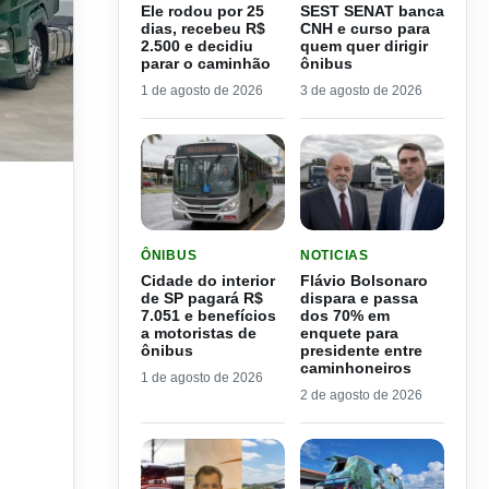
Ele rodou por 25
SEST SENAT banca
dias, recebeu R$
CNH e curso para
2.500 e decidiu
quem quer dirigir
parar o caminhão
ônibus
1 de agosto de 2026
3 de agosto de 2026
LER MATERIA: CIDADE DO INTERIOR DE SP PAGA
LER MATERIA: FLÁVIO B
ÔNIBUS
NOTICIAS
Cidade do interior
Flávio Bolsonaro
de SP pagará R$
dispara e passa
7.051 e benefícios
dos 70% em
a motoristas de
enquete para
ônibus
presidente entre
caminhoneiros
1 de agosto de 2026
2 de agosto de 2026