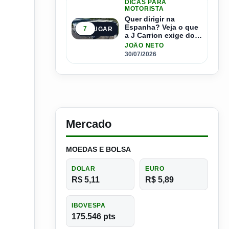
DICAS PARA
MOTORISTA
Quer dirigir na
Espanha? Veja o que
7
5º LUGAR
a J Carrion exige dos
brasileiros
JOÃO NETO
30/07/2026
Mercado
MOEDAS E BOLSA
DOLAR
EURO
R$ 5,11
R$ 5,89
IBOVESPA
175.546 pts