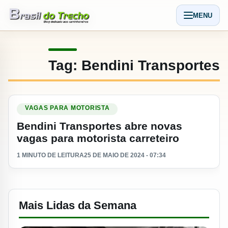
Pular para o conteudo
MENU
Abrir men
Tag:
Bendini Transportes
Ler materia: Bendini Transportes abre novas vagas para motor
VAGAS PARA MOTORISTA
Bendini Transportes abre novas
vagas para motorista carreteiro
1 MINUTO DE LEITURA
25 DE MAIO DE 2024 - 07:34
Mais Lidas da Semana