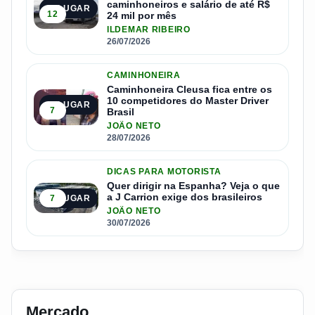
caminhoneiros e salário de até R$
3º LUGAR
12
24 mil por mês
ILDEMAR RIBEIRO
26/07/2026
CAMINHONEIRA
Caminhoneira Cleusa fica entre os
10 competidores do Master Driver
4º LUGAR
7
Brasil
JOÃO NETO
28/07/2026
DICAS PARA MOTORISTA
Quer dirigir na Espanha? Veja o que
a J Carrion exige dos brasileiros
7
5º LUGAR
JOÃO NETO
30/07/2026
Mercado