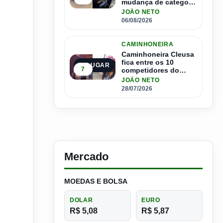
mudança de categoria
da CNH; saiba como
JOÃO NETO
se inscrever
06/08/2026
CAMINHONEIRA
Caminhoneira Cleusa
fica entre os 10
5º LUGAR
7
competidores do
Master Driver Brasil
JOÃO NETO
28/07/2026
Mercado
MOEDAS E BOLSA
DOLAR
EURO
R$ 5,08
R$ 5,87