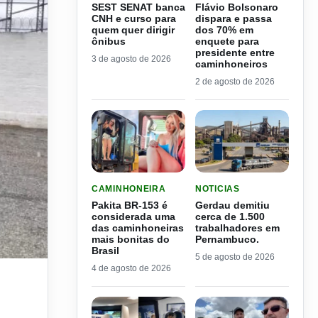
SEST SENAT banca
Flávio Bolsonaro
CNH e curso para
dispara e passa
quem quer dirigir
dos 70% em
ônibus
enquete para
presidente entre
3 de agosto de 2026
caminhoneiros
2 de agosto de 2026
LER MATERIA: PAKITA BR-153 É CONSIDERADA
LER MATERIA: GERDAU D
CAMINHONEIRA
NOTICIAS
Pakita BR-153 é
Gerdau demitiu
considerada uma
cerca de 1.500
das caminhoneiras
trabalhadores em
mais bonitas do
Pernambuco.
Brasil
5 de agosto de 2026
4 de agosto de 2026