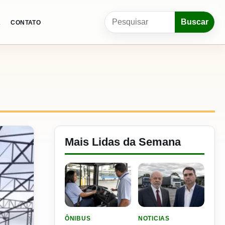
Pesquisar por:
Buscar
A
CONTATO
Mais Lidas da Semana
LER MATERIA: SEST SENAT BANCA CNH E CURS
LER MATERIA: FLÁVIO B
ÔNIBUS
NOTICIAS