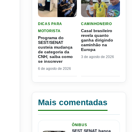
LER MATERIA: PROGRAMA DO SEST/SENAT CUS
LER MATERIA: CASAL BR
DICAS PARA
CAMINHONEIRO
Casal brasileiro
MOTORISTA
revela quanto
Programa do
ganha dirigindo
SEST/SENAT
caminhão na
custeia mudança
Europa
de categoria da
CNH; saiba como
3 de agosto de 2026
se inscrever
6 de agosto de 2026
Mais comentadas
ÔNIBUS
SEST SENAT banca