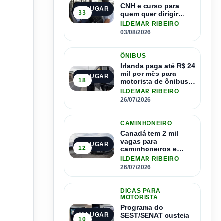
CNH e curso para
1º LUGAR
33
quem quer dirigir
ônibus
ILDEMAR RIBEIRO
03/08/2026
ÔNIBUS
Irlanda paga até R$ 24
mil por mês para
2º LUGAR
18
motorista de ônibus e
pode contratar até
ILDEMAR RIBEIRO
1.500 motoristas
26/07/2026
CAMINHONEIRO
Canadá tem 2 mil
vagas para
3º LUGAR
12
caminhoneiros e
salário de até R$ 24
ILDEMAR RIBEIRO
mil por mês
26/07/2026
DICAS PARA
MOTORISTA
Programa do
SEST/SENAT custeia
4º LUGAR
10