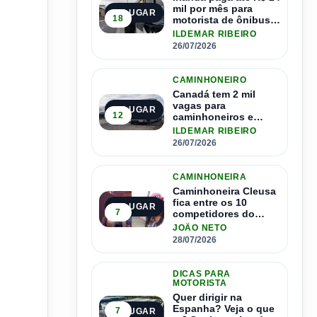
mil por mês para
1º LUGAR
18
motorista de ônibus e
pode contratar até
ILDEMAR RIBEIRO
1.500 motoristas
26/07/2026
CAMINHONEIRO
Canadá tem 2 mil
vagas para
2º LUGAR
12
caminhoneiros e
salário de até R$ 24
ILDEMAR RIBEIRO
mil por mês
26/07/2026
CAMINHONEIRA
Caminhoneira Cleusa
fica entre os 10
3º LUGAR
7
competidores do
Master Driver Brasil
JOÃO NETO
28/07/2026
DICAS PARA
MOTORISTA
Quer dirigir na
Espanha? Veja o que
7
4º LUGAR