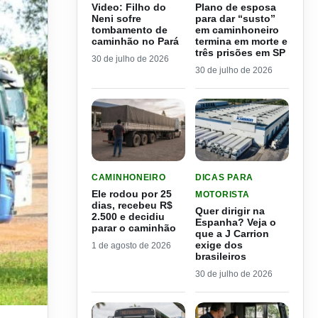
Video: Filho do
Plano de esposa
Neni sofre
para dar “susto”
tombamento de
em caminhoneiro
caminhão no Pará
termina em morte e
três prisões em SP
30 de julho de 2026
30 de julho de 2026
LER MATERIA: ELE RODOU POR 25 DIAS, RECEB
LER MATERIA: QUER DIRI
CAMINHONEIRO
DICAS PARA
Ele rodou por 25
MOTORISTA
dias, recebeu R$
Quer dirigir na
2.500 e decidiu
Espanha? Veja o
parar o caminhão
que a J Carrion
exige dos
1 de agosto de 2026
brasileiros
30 de julho de 2026