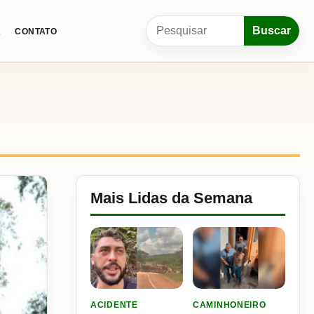
Pesquisar por:
Buscar
A
CONTATO
Mais Lidas da Semana
LER MATERIA: VIDEO: FILHO DO NENI SOFRE 
LER MATERIA: PLANO DE
ACIDENTE
CAMINHONEIRO