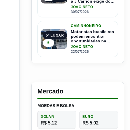
a J Carrion exige dos
brasileiros
JOÃO NETO
30/07/2026
CAMINHONEIRO
Motoristas brasileiros
5º LUGAR
podem encontrar
oportunidades na
5
Espanha com salários
JOÃO NETO
que passam de R$ 17
22/07/2026
mil por mês
Mercado
MOEDAS E BOLSA
DOLAR
EURO
R$ 5,12
R$ 5,92