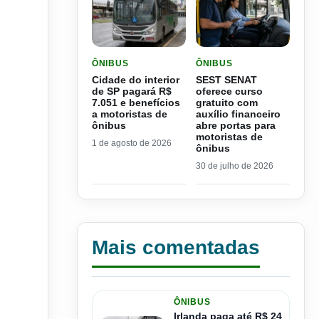
LER MATERIA: CIDADE DO INTERIOR DE SP PAGA
LER MATERIA: SEST SEN
ÔNIBUS
ÔNIBUS
Cidade do interior
SEST SENAT
de SP pagará R$
oferece curso
7.051 e benefícios
gratuito com
a motoristas de
auxílio financeiro
ônibus
abre portas para
motoristas de
1 de agosto de 2026
ônibus
30 de julho de 2026
Mais comentadas
ÔNIBUS
Irlanda paga até R$ 24