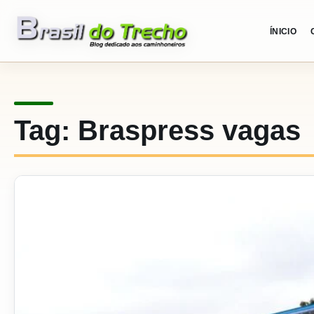
Pular para o conteudo
ÍNICIO
Tag:
Braspress vagas