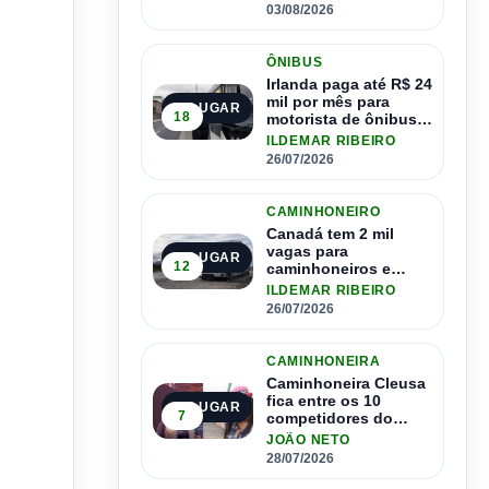
03/08/2026
ÔNIBUS
Irlanda paga até R$ 24
mil por mês para
2º LUGAR
18
motorista de ônibus e
pode contratar até
ILDEMAR RIBEIRO
1.500 motoristas
26/07/2026
CAMINHONEIRO
Canadá tem 2 mil
vagas para
3º LUGAR
12
caminhoneiros e
salário de até R$ 24
ILDEMAR RIBEIRO
mil por mês
26/07/2026
CAMINHONEIRA
Caminhoneira Cleusa
fica entre os 10
4º LUGAR
7
competidores do
Master Driver Brasil
JOÃO NETO
28/07/2026