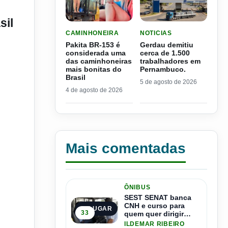
sil
LER MATERIA: PAKITA BR-153 É CONSIDERADA
LER MATERIA: GERDAU D
CAMINHONEIRA
NOTICIAS
Pakita BR-153 é
Gerdau demitiu
considerada uma
cerca de 1.500
das caminhoneiras
trabalhadores em
mais bonitas do
Pernambuco.
Brasil
5 de agosto de 2026
4 de agosto de 2026
Mais comentadas
ÔNIBUS
SEST SENAT banca
CNH e curso para
1º LUGAR
33
quem quer dirigir
ônibus
ILDEMAR RIBEIRO