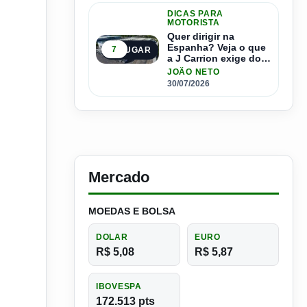
DICAS PARA
MOTORISTA
Quer dirigir na
Espanha? Veja o que
7
5º LUGAR
a J Carrion exige dos
brasileiros
JOÃO NETO
30/07/2026
Mercado
MOEDAS E BOLSA
DOLAR
EURO
R$ 5,08
R$ 5,87
IBOVESPA
172.513 pts