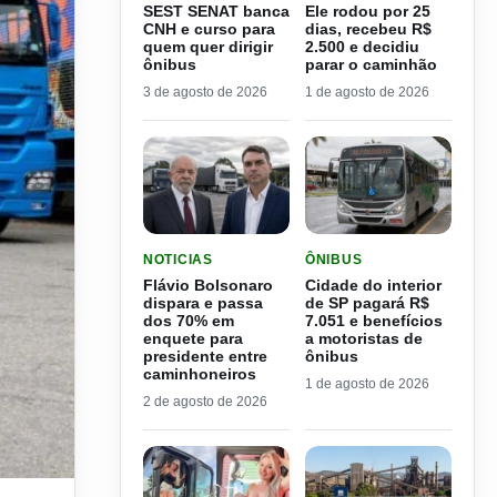
SEST SENAT banca
Ele rodou por 25
CNH e curso para
dias, recebeu R$
quem quer dirigir
2.500 e decidiu
ônibus
parar o caminhão
3 de agosto de 2026
1 de agosto de 2026
LER MATERIA: FLÁVIO BOLSONARO DISPARA E
LER MATERIA: CIDADE DO
NOTICIAS
ÔNIBUS
Flávio Bolsonaro
Cidade do interior
dispara e passa
de SP pagará R$
dos 70% em
7.051 e benefícios
enquete para
a motoristas de
presidente entre
ônibus
caminhoneiros
1 de agosto de 2026
2 de agosto de 2026