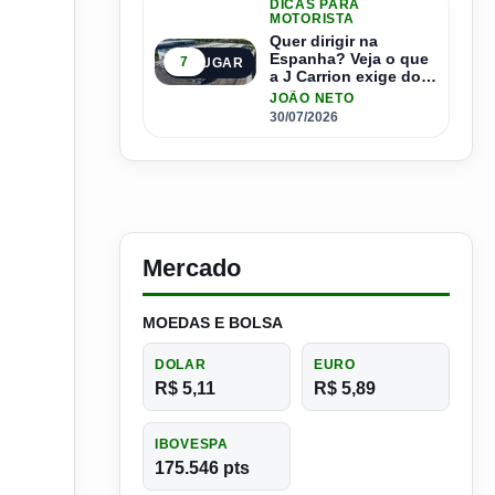
DICAS PARA
MOTORISTA
Quer dirigir na
Espanha? Veja o que
7
5º LUGAR
a J Carrion exige dos
brasileiros
JOÃO NETO
30/07/2026
Mercado
MOEDAS E BOLSA
DOLAR
EURO
R$ 5,11
R$ 5,89
IBOVESPA
175.546 pts