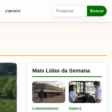
Pesquisar por:
Buscar
A
CONTATO
Mais Lidas da Semana
LER MATERIA: ELE RODOU POR 25 DIAS, RECEB
LER MATERIA: SEST SENA
CAMINHONEIRO
ÔNIBUS