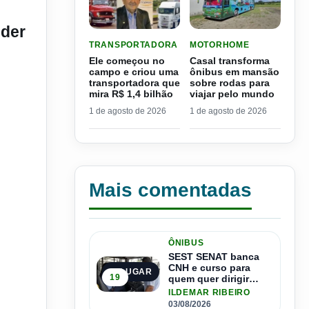
eder
LER MATERIA: ELE COMEÇOU NO CAMPO E CRIO
LER MATERIA: CASAL TR
TRANSPORTADORA
MOTORHOME
Ele começou no
Casal transforma
campo e criou uma
ônibus em mansão
transportadora que
sobre rodas para
mira R$ 1,4 bilhão
viajar pelo mundo
1 de agosto de 2026
1 de agosto de 2026
Mais comentadas
ÔNIBUS
SEST SENAT banca
CNH e curso para
1º LUGAR
19
quem quer dirigir
ônibus
ILDEMAR RIBEIRO
03/08/2026