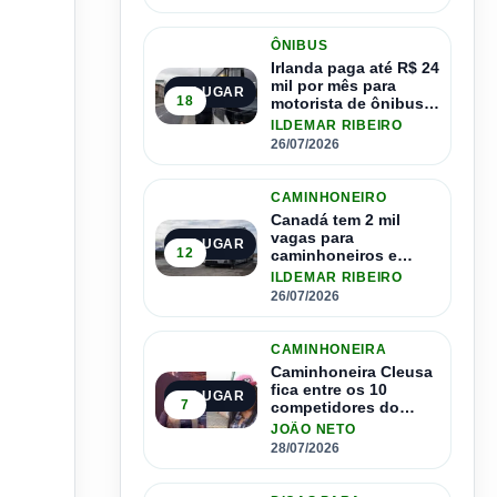
ÔNIBUS
Irlanda paga até R$ 24
mil por mês para
2º LUGAR
18
motorista de ônibus e
pode contratar até
ILDEMAR RIBEIRO
1.500 motoristas
26/07/2026
CAMINHONEIRO
Canadá tem 2 mil
vagas para
3º LUGAR
12
caminhoneiros e
salário de até R$ 24
ILDEMAR RIBEIRO
mil por mês
26/07/2026
CAMINHONEIRA
Caminhoneira Cleusa
fica entre os 10
4º LUGAR
7
competidores do
Master Driver Brasil
JOÃO NETO
28/07/2026