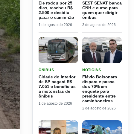
Ele rodou por 25
SEST SENAT banca
dias, recebeu R$
CNH e curso para
2.500 e decidiu
quem quer dirigir
parar o caminhão
ônibus
1 de agosto de 2026
3 de agosto de 2026
LER MATERIA: CIDADE DO INTERIOR DE SP PAGA
LER MATERIA: FLÁVIO B
ÔNIBUS
NOTICIAS
Cidade do interior
Flávio Bolsonaro
de SP pagará R$
dispara e passa
7.051 e benefícios
dos 70% em
a motoristas de
enquete para
ônibus
presidente entre
caminhoneiros
1 de agosto de 2026
2 de agosto de 2026