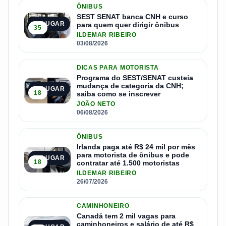
ÔNIBUS
SEST SENAT banca CNH e curso
1º LUGAR
para quem quer dirigir ônibus
35
ILDEMAR RIBEIRO
03/08/2026
DICAS PARA MOTORISTA
Programa do SEST/SENAT custeia
mudança de categoria da CNH;
2º LUGAR
18
saiba como se inscrever
JOÃO NETO
06/08/2026
ÔNIBUS
Irlanda paga até R$ 24 mil por mês
para motorista de ônibus e pode
3º LUGAR
18
contratar até 1.500 motoristas
ILDEMAR RIBEIRO
26/07/2026
CAMINHONEIRO
Canadá tem 2 mil vagas para
caminhoneiros e salário de até R$