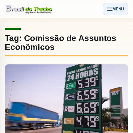
Pular para o conteudo
MENU
Abrir men
Tag:
Comissão de Assuntos
Econômicos