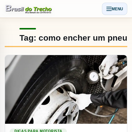
Pular para o conteudo
MENU
Abrir men
Tag:
como encher um pneu
Ler materia: Calibragem correta para cada tipo de pneu
DICAS PARA MOTORISTA