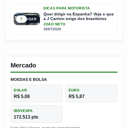
DICAS PARA MOTORISTA
Quer dirigir na Espanha? Veja o que
a J Carrion exige dos brasileiros
7
5º LUGAR
JOÃO NETO
30/07/2026
Mercado
MOEDAS E BOLSA
DOLAR
EURO
R$ 5,08
R$ 5,87
IBOVESPA
172.513 pts
Fonte Yahoo Finance, atualizado automaticamente.