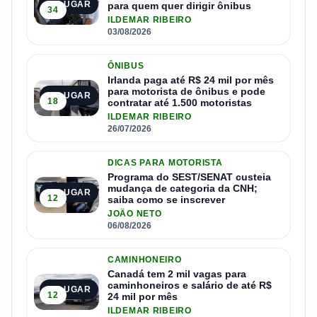
1º LUGAR
para quem quer dirigir ônibus
34
ILDEMAR RIBEIRO
03/08/2026
ÔNIBUS
Irlanda paga até R$ 24 mil por mês
para motorista de ônibus e pode
2º LUGAR
18
contratar até 1.500 motoristas
ILDEMAR RIBEIRO
26/07/2026
DICAS PARA MOTORISTA
Programa do SEST/SENAT custeia
mudança de categoria da CNH;
3º LUGAR
12
saiba como se inscrever
JOÃO NETO
06/08/2026
CAMINHONEIRO
Canadá tem 2 mil vagas para
caminhoneiros e salário de até R$
4º LUGAR
12
24 mil por mês
ILDEMAR RIBEIRO