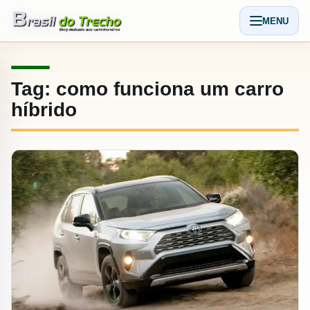
Pular para o conteudo
MENU
Abrir men
Tag:
como funciona um carro
híbrido