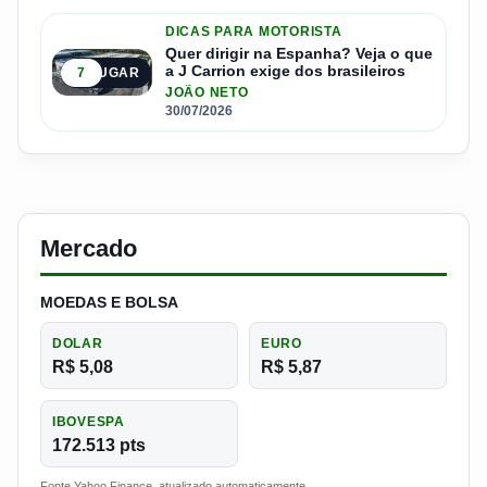
DICAS PARA MOTORISTA
Quer dirigir na Espanha? Veja o que
a J Carrion exige dos brasileiros
7
5º LUGAR
JOÃO NETO
30/07/2026
Mercado
MOEDAS E BOLSA
DOLAR
EURO
R$ 5,08
R$ 5,87
IBOVESPA
172.513 pts
Fonte Yahoo Finance, atualizado automaticamente.