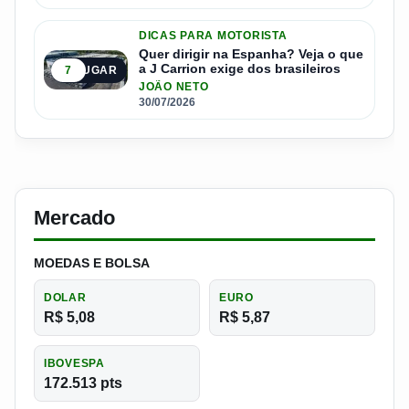
DICAS PARA MOTORISTA
Quer dirigir na Espanha? Veja o que
a J Carrion exige dos brasileiros
7
5º LUGAR
JOÃO NETO
30/07/2026
Mercado
MOEDAS E BOLSA
DOLAR
EURO
R$ 5,08
R$ 5,87
IBOVESPA
172.513 pts