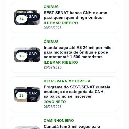
ÔNIBUS
SEST SENAT banca CNH e curso
1º LUGAR
para quem quer dirigir ônibus
34
ILDEMAR RIBEIRO
03/08/2026
ÔNIBUS
Irlanda paga até R$ 24 mil por mês
para motorista de ônibus e pode
2º LUGAR
18
contratar até 1.500 motoristas
ILDEMAR RIBEIRO
26/07/2026
DICAS PARA MOTORISTA
Programa do SEST/SENAT custeia
mudança de categoria da CNH;
3º LUGAR
12
saiba como se inscrever
JOÃO NETO
06/08/2026
CAMINHONEIRO
Canadá tem 2 mil vagas para