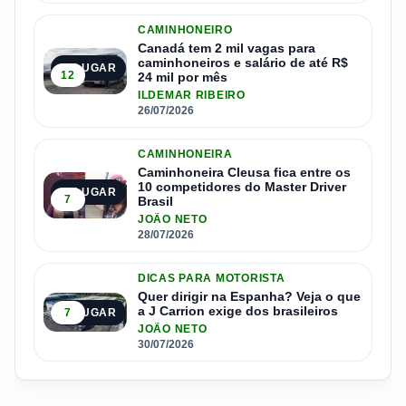
CAMINHONEIRO
Canadá tem 2 mil vagas para
caminhoneiros e salário de até R$
3º LUGAR
12
24 mil por mês
ILDEMAR RIBEIRO
26/07/2026
CAMINHONEIRA
Caminhoneira Cleusa fica entre os
10 competidores do Master Driver
4º LUGAR
7
Brasil
JOÃO NETO
28/07/2026
DICAS PARA MOTORISTA
Quer dirigir na Espanha? Veja o que
a J Carrion exige dos brasileiros
7
5º LUGAR
JOÃO NETO
30/07/2026