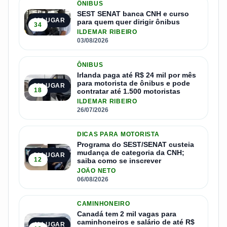
ÔNIBUS
SEST SENAT banca CNH e curso
1º LUGAR
para quem quer dirigir ônibus
34
ILDEMAR RIBEIRO
03/08/2026
ÔNIBUS
Irlanda paga até R$ 24 mil por mês
para motorista de ônibus e pode
2º LUGAR
18
contratar até 1.500 motoristas
ILDEMAR RIBEIRO
26/07/2026
DICAS PARA MOTORISTA
Programa do SEST/SENAT custeia
mudança de categoria da CNH;
3º LUGAR
12
saiba como se inscrever
JOÃO NETO
06/08/2026
CAMINHONEIRO
Canadá tem 2 mil vagas para
caminhoneiros e salário de até R$
4º LUGAR