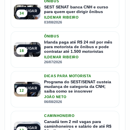
ÔNIBUS
SEST SENAT banca CNH e curso
1º LUGAR
para quem quer dirigir ônibus
34
ILDEMAR RIBEIRO
03/08/2026
ÔNIBUS
Irlanda paga até R$ 24 mil por mês
para motorista de ônibus e pode
2º LUGAR
18
contratar até 1.500 motoristas
ILDEMAR RIBEIRO
26/07/2026
DICAS PARA MOTORISTA
Programa do SEST/SENAT custeia
mudança de categoria da CNH;
3º LUGAR
12
saiba como se inscrever
JOÃO NETO
06/08/2026
CAMINHONEIRO
Canadá tem 2 mil vagas para
caminhoneiros e salário de até R$
4º LUGAR