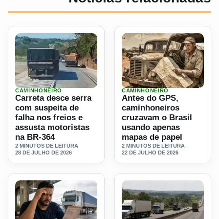
CAMINHONEIRO
CAMINHONEIRO
Ler materia: Carreta desce serra com suspeita de falha nos
Ler materia: Antes do GPS,
Carreta desce serra
Antes do GPS,
com suspeita de
caminhoneiros
falha nos freios e
cruzavam o Brasil
assusta motoristas
usando apenas
na BR-364
mapas de papel
2 MINUTOS DE LEITURA
2 MINUTOS DE LEITURA
28 DE JULHO DE 2026
22 DE JULHO DE 2026