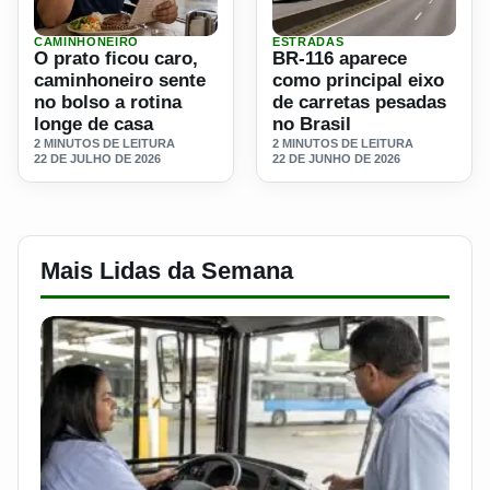
CAMINHONEIRO
ESTRADAS
Ler materia: O prato ficou caro, caminhoneiro sente no bols
Ler materia: BR-116 aparece
O prato ficou caro,
BR-116 aparece
caminhoneiro sente
como principal eixo
no bolso a rotina
de carretas pesadas
longe de casa
no Brasil
2 MINUTOS DE LEITURA
2 MINUTOS DE LEITURA
22 DE JULHO DE 2026
22 DE JUNHO DE 2026
Mais Lidas da Semana