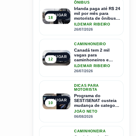
ÔNIBUS
Irlanda paga até R$ 24
mil por mês para
2º LUGAR
18
motorista de ônibus e
pode contratar até
ILDEMAR RIBEIRO
1.500 motoristas
26/07/2026
CAMINHONEIRO
Canadá tem 2 mil
vagas para
3º LUGAR
12
caminhoneiros e
salário de até R$ 24
ILDEMAR RIBEIRO
mil por mês
26/07/2026
DICAS PARA
MOTORISTA
Programa do
SEST/SENAT custeia
4º LUGAR
10
mudança de categoria
da CNH; saiba como
JOÃO NETO
se inscrever
06/08/2026
CAMINHONEIRA