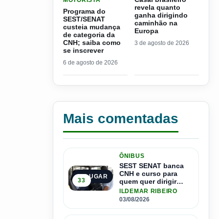
MOTORISTA
revela quanto
Programa do
ganha dirigindo
SEST/SENAT
caminhão na
custeia mudança
Europa
de categoria da
CNH; saiba como
3 de agosto de 2026
se inscrever
6 de agosto de 2026
Mais comentadas
ÔNIBUS
SEST SENAT banca
CNH e curso para
1º LUGAR
33
quem quer dirigir
ônibus
ILDEMAR RIBEIRO
03/08/2026