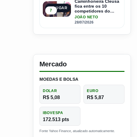
Caminhoneira Cleusa
fica entre os 10
5º LUGAR
7
competidores do
Master Driver Brasil
JOÃO NETO
28/07/2026
Mercado
MOEDAS E BOLSA
DOLAR
EURO
R$ 5,08
R$ 5,87
IBOVESPA
172.513 pts
Fonte Yahoo Finance, atualizado automaticamente.