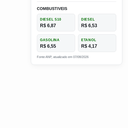
COMBUSTIVEIS
DIESEL S10
DIESEL
R$ 6,87
R$ 6,53
GASOLINA
ETANOL
R$ 6,55
R$ 4,17
de motoristas
ia exigida fecha a primeira porta
Fonte ANP, atualizado em 07/08/2026
contratar caminhoneiros brasileiros, assista o video.