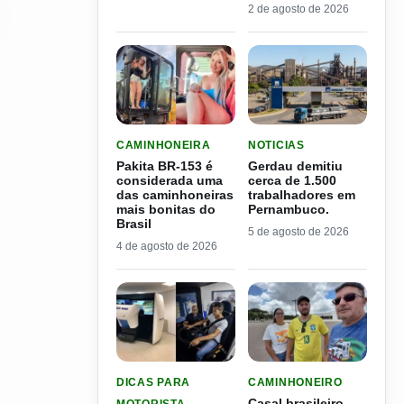
2 de agosto de 2026
LER MATERIA: PAKITA BR-153 É CONSIDERADA
LER MATERIA: GERDAU D
CAMINHONEIRA
NOTICIAS
Pakita BR-153 é
Gerdau demitiu
considerada uma
cerca de 1.500
das caminhoneiras
trabalhadores em
mais bonitas do
Pernambuco.
Brasil
5 de agosto de 2026
4 de agosto de 2026
LER MATERIA: PROGRAMA DO SEST/SENAT CUS
LER MATERIA: CASAL BR
DICAS PARA
CAMINHONEIRO
Casal brasileiro