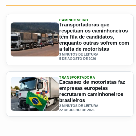
CAMINHONEIRO
Transportadoras que
respeitam os caminhoneiros
têm fila de candidatos,
enquanto outras sofrem com
a falta de motoristas
3 MINUTOS DE LEITURA
5 DE AGOSTO DE 2026
Ler materia: Transportadoras que respeitam os caminhoneir
TRANSPORTADORA
Escassez de motoristas faz
empresas europeias
recrutarem caminhoneiros
brasileiros
2 MINUTOS DE LEITURA
22 DE JULHO DE 2026
Ler materia: Escassez de motoristas faz empresas europei