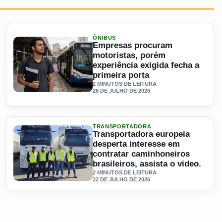
ÔNIBUS
Empresas procuram
motoristas, porém
experiência exigida fecha a
primeira porta
2 MINUTOS DE LEITURA
26 DE JULHO DE 2026
os têm fila de candidatos, enquanto outras sofrem com a falta 
Ler materia: Empresas procuram motoristas, porém experiênc
TRANSPORTADORA
Transportadora europeia
desperta interesse em
contratar caminhoneiros
brasileiros, assista o video.
2 MINUTOS DE LEITURA
22 DE JULHO DE 2026
as recrutarem caminhoneiros brasileiros
Ler materia: Transportadora europeia desperta interesse em 