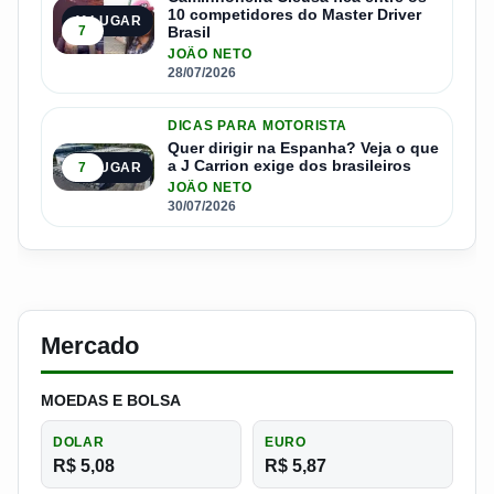
10 competidores do Master Driver
4º LUGAR
7
Brasil
JOÃO NETO
28/07/2026
DICAS PARA MOTORISTA
Quer dirigir na Espanha? Veja o que
a J Carrion exige dos brasileiros
7
5º LUGAR
JOÃO NETO
30/07/2026
Mercado
MOEDAS E BOLSA
DOLAR
EURO
R$ 5,08
R$ 5,87