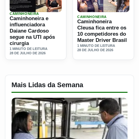
CAMINHONEIRA
Ler materia: Caminhoneira e influenciadora Daiane Cardos
Ler materia: Caminhoneira C
CAMINHONEIRA
Caminhoneira e
Caminhoneira
influenciadora
Cleusa fica entre os
Daiane Cardoso
10 competidores do
segue na UTI após
Master Driver Brasil
cirurgia
1 MINUTO DE LEITURA
1 MINUTO DE LEITURA
28 DE JULHO DE 2026
28 DE JULHO DE 2026
Mais Lidas da Semana