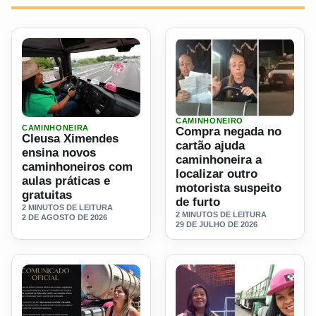
CAMINHONEIRO
Ler materia: Cleusa Ximendes ensina novos caminhoneiros 
Ler materia: Compra negada 
CAMINHONEIRA
Compra negada no
Cleusa Ximendes
cartão ajuda
ensina novos
caminhoneira a
caminhoneiros com
localizar outro
aulas práticas e
motorista suspeito
gratuitas
de furto
2 MINUTOS DE LEITURA
2 MINUTOS DE LEITURA
2 DE AGOSTO DE 2026
29 DE JULHO DE 2026