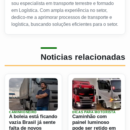
sou especialista em transporte terrestre e formado
em Logística. Com ampla experiência no setor,
dedico-me a aprimorar processos de transporte e
logística, buscando soluções eficientes para o setor.
Noticias relacionadas
CAMINHONEIRO
DICAS PARA MOTORISTA
Ler materia: A boleia está ficando vazia Brasil já sente fa
Ler materia: Caminhão com p
A boleia está ficando
Caminhão com
vazia Brasil já sente
painel luminoso
falta de novos
pode ser retido em