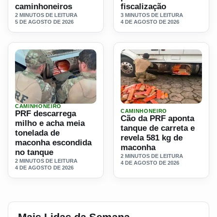
caminhoneiros
fiscalização
2 MINUTOS DE LEITURA
3 MINUTOS DE LEITURA
5 DE AGOSTO DE 2026
4 DE AGOSTO DE 2026
CAMINHONEIRO
Ler materia: PRF descarrega milho e acha meia tonelada
Ler materia: Cão da PRF ap
CAMINHONEIRO
PRF descarrega
Cão da PRF aponta
milho e acha meia
tanque de carreta e
tonelada de
revela 581 kg de
maconha escondida
maconha
no tanque
2 MINUTOS DE LEITURA
2 MINUTOS DE LEITURA
4 DE AGOSTO DE 2026
4 DE AGOSTO DE 2026