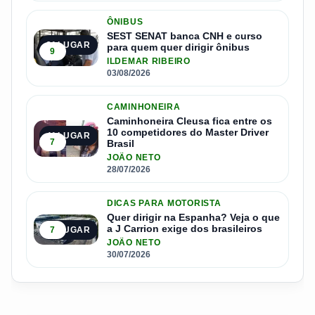
ÔNIBUS
SEST SENAT banca CNH e curso
3º LUGAR
para quem quer dirigir ônibus
9
ILDEMAR RIBEIRO
03/08/2026
CAMINHONEIRA
Caminhoneira Cleusa fica entre os
10 competidores do Master Driver
4º LUGAR
7
Brasil
JOÃO NETO
28/07/2026
DICAS PARA MOTORISTA
Quer dirigir na Espanha? Veja o que
a J Carrion exige dos brasileiros
7
5º LUGAR
JOÃO NETO
30/07/2026