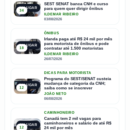
SEST SENAT banca CNH e curso
1º LUGAR
para quem quer dirigir ônibus
34
ILDEMAR RIBEIRO
03/08/2026
ÔNIBUS
Irlanda paga até R$ 24 mil por mês
para motorista de ônibus e pode
2º LUGAR
18
contratar até 1.500 motoristas
ILDEMAR RIBEIRO
26/07/2026
DICAS PARA MOTORISTA
Programa do SEST/SENAT custeia
mudança de categoria da CNH;
3º LUGAR
12
saiba como se inscrever
JOÃO NETO
06/08/2026
CAMINHONEIRO
Canadá tem 2 mil vagas para
caminhoneiros e salário de até R$
4º LUGAR
12
24 mil por mês