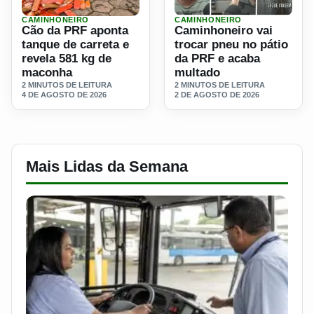
CAMINHONEIRO
CAMINHONEIRO
Ler materia: Cão da PRF aponta tanque de carreta e reve
Ler materia: Caminhoneiro v
Cão da PRF aponta
Caminhoneiro vai
tanque de carreta e
trocar pneu no pátio
revela 581 kg de
da PRF e acaba
maconha
multado
2 MINUTOS DE LEITURA
2 MINUTOS DE LEITURA
4 DE AGOSTO DE 2026
2 DE AGOSTO DE 2026
Mais Lidas da Semana