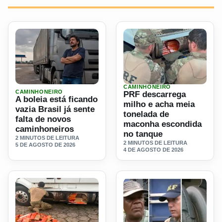
CAMINHONEIRO
Ler materia: A boleia está ficando vazia Brasil já sente fa
Ler materia: PRF descarreg
CAMINHONEIRO
PRF descarrega
A boleia está ficando
milho e acha meia
vazia Brasil já sente
tonelada de
falta de novos
maconha escondida
caminhoneiros
no tanque
2 MINUTOS DE LEITURA
2 MINUTOS DE LEITURA
5 DE AGOSTO DE 2026
4 DE AGOSTO DE 2026