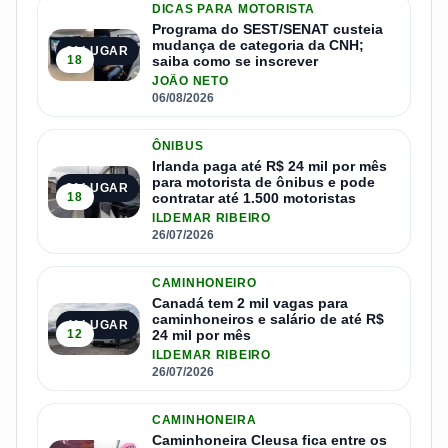
DICAS PARA MOTORISTA
Programa do SEST/SENAT custeia
mudança de categoria da CNH;
2º LUGAR
18
saiba como se inscrever
JOÃO NETO
06/08/2026
ÔNIBUS
Irlanda paga até R$ 24 mil por mês
para motorista de ônibus e pode
3º LUGAR
18
contratar até 1.500 motoristas
ILDEMAR RIBEIRO
26/07/2026
CAMINHONEIRO
Canadá tem 2 mil vagas para
caminhoneiros e salário de até R$
4º LUGAR
12
24 mil por mês
ILDEMAR RIBEIRO
26/07/2026
CAMINHONEIRA
Caminhoneira Cleusa fica entre os