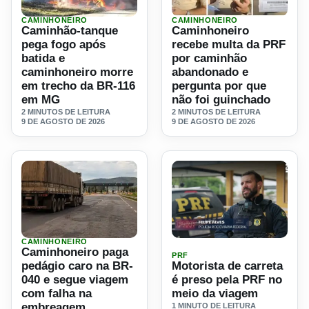
CAMINHONEIRO
CAMINHONEIRO
Ler materia: Caminhão-tanque pega fogo após batida e c
Ler materia: Caminhoneiro 
Caminhão-tanque
Caminhoneiro
pega fogo após
recebe multa da PRF
batida e
por caminhão
caminhoneiro morre
abandonado e
em trecho da BR-116
pergunta por que
em MG
não foi guinchado
2 MINUTOS DE LEITURA
2 MINUTOS DE LEITURA
9 DE AGOSTO DE 2026
9 DE AGOSTO DE 2026
CAMINHONEIRO
Ler materia: Caminhoneiro paga pedágio caro na BR-040
Ler materia: Motorista de c
Caminhoneiro paga
PRF
pedágio caro na BR-
Motorista de carreta
040 e segue viagem
é preso pela PRF no
com falha na
meio da viagem
embreagem
1 MINUTO DE LEITURA