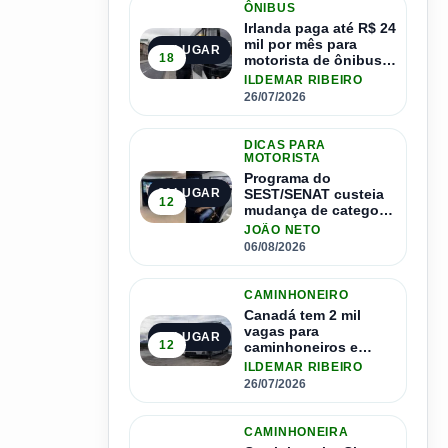
ÔNIBUS
Irlanda paga até R$ 24
mil por mês para
2º LUGAR
18
motorista de ônibus e
pode contratar até
ILDEMAR RIBEIRO
1.500 motoristas
26/07/2026
DICAS PARA
MOTORISTA
Programa do
SEST/SENAT custeia
3º LUGAR
12
mudança de categoria
da CNH; saiba como
JOÃO NETO
se inscrever
06/08/2026
CAMINHONEIRO
Canadá tem 2 mil
vagas para
4º LUGAR
12
caminhoneiros e
salário de até R$ 24
ILDEMAR RIBEIRO
mil por mês
26/07/2026
CAMINHONEIRA