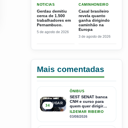
LER MATERIA: GERDAU DEMITIU CERCA DE 1.
LER MATERIA: CASAL BR
NOTICIAS
CAMINHONEIRO
Gerdau demitiu
Casal brasileiro
cerca de 1.500
revela quanto
trabalhadores em
ganha dirigindo
Pernambuco.
caminhão na
Europa
5 de agosto de 2026
3 de agosto de 2026
Mais comentadas
ÔNIBUS
SEST SENAT banca
CNH e curso para
1º LUGAR
34
quem quer dirigir
ônibus
ILDEMAR RIBEIRO
03/08/2026