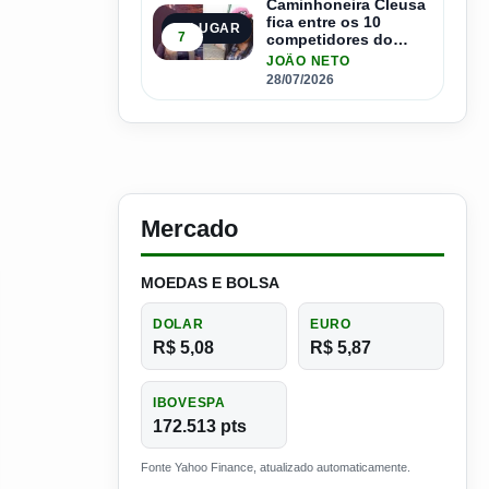
Caminhoneira Cleusa
fica entre os 10
5º LUGAR
7
competidores do
Master Driver Brasil
JOÃO NETO
28/07/2026
Mercado
MOEDAS E BOLSA
DOLAR
EURO
R$ 5,08
R$ 5,87
IBOVESPA
172.513 pts
Fonte Yahoo Finance, atualizado automaticamente.