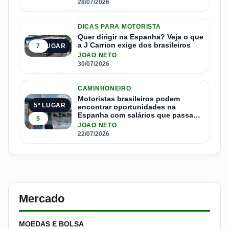
28/07/2026
DICAS PARA MOTORISTA
Quer dirigir na Espanha? Veja o que
a J Carrion exige dos brasileiros
7
4º LUGAR
JOÃO NETO
30/07/2026
CAMINHONEIRO
Motoristas brasileiros podem
5º LUGAR
encontrar oportunidades na
Espanha com salários que passam
5
de R$ 17 mil por mês
JOÃO NETO
22/07/2026
Mercado
MOEDAS E BOLSA