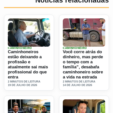
Noticias relacionadas
CAMINHONEIRO
CAMINHONEIRO
Ler materia: Caminhoneiros estão deixando a profissão e a
Ler materia: Você corre atr
Caminhoneiros
Você corre atrás do
estão deixando a
dinheiro, mas perde
profissão e
o tempo com a
atualmente sai mais
família”, desabafa
profissional do que
caminhoneiro sobre
entra
a vida na estrada
2 MINUTOS DE LEITURA
2 MINUTOS DE LEITURA
19 DE JULHO DE 2026
14 DE JULHO DE 2026