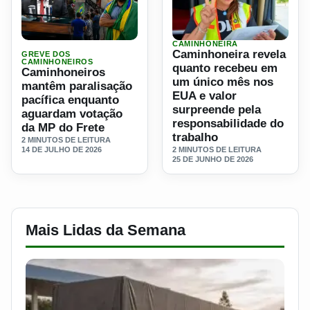
CAMINHONEIRA
Ler materia: Caminhoneiros mantêm paralisação pacífica
Ler materia: Caminhoneira 
Caminhoneira revela
GREVE DOS
CAMINHONEIROS
quanto recebeu em
Caminhoneiros
um único mês nos
mantêm paralisação
EUA e valor
pacífica enquanto
surpreende pela
aguardam votação
responsabilidade do
da MP do Frete
trabalho
2 MINUTOS DE LEITURA
14 DE JULHO DE 2026
2 MINUTOS DE LEITURA
25 DE JUNHO DE 2026
Mais Lidas da Semana