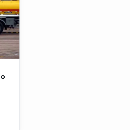
o do diesel em mais de 12%
 o