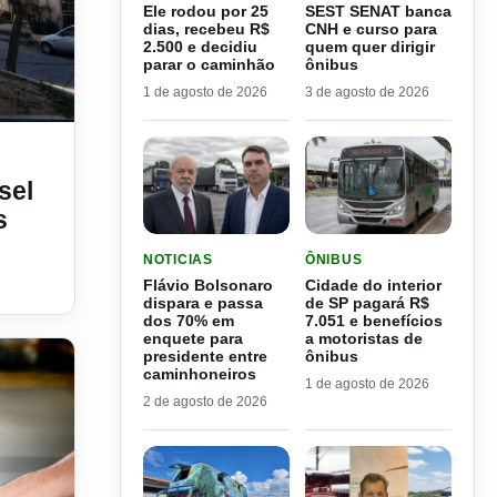
Ele rodou por 25
SEST SENAT banca
dias, recebeu R$
CNH e curso para
2.500 e decidiu
quem quer dirigir
parar o caminhão
ônibus
1 de agosto de 2026
3 de agosto de 2026
foi o que mais caiu nos últimos dias
sel
s
LER MATERIA: FLÁVIO BOLSONARO DISPARA E
LER MATERIA: CIDADE DO
NOTICIAS
ÔNIBUS
Flávio Bolsonaro
Cidade do interior
dispara e passa
de SP pagará R$
dos 70% em
7.051 e benefícios
enquete para
a motoristas de
presidente entre
ônibus
caminhoneiros
1 de agosto de 2026
2 de agosto de 2026