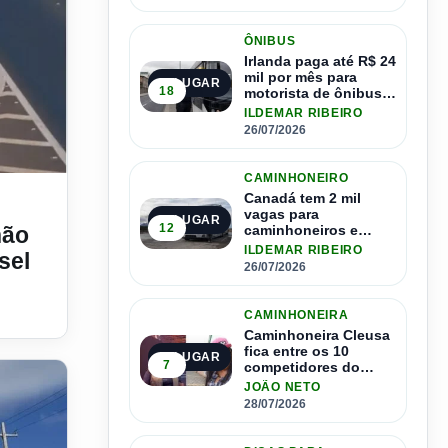
ÔNIBUS
Irlanda paga até R$ 24
mil por mês para
2º LUGAR
18
motorista de ônibus e
pode contratar até
ILDEMAR RIBEIRO
1.500 motoristas
26/07/2026
CAMINHONEIRO
m diminuição no valor do diesel
Canadá tem 2 mil
vagas para
3º LUGAR
12
não
caminhoneiros e
salário de até R$ 24
ILDEMAR RIBEIRO
sel
mil por mês
26/07/2026
CAMINHONEIRA
Caminhoneira Cleusa
fica entre os 10
4º LUGAR
7
competidores do
Master Driver Brasil
JOÃO NETO
28/07/2026