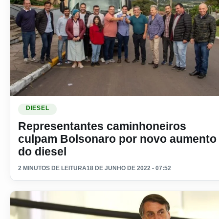
Ler materia: Representantes caminhoneiros culpam Bolsona
DIESEL
Representantes caminhoneiros
culpam Bolsonaro por novo aumento
do diesel
2 MINUTOS DE LEITURA
18 DE JUNHO DE 2022 - 07:52