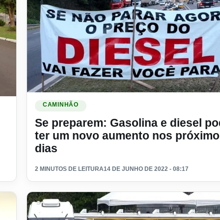
Ler materia: Se preparem: Gasolina e diesel podem te
ro por novo aumento do diesel
CAMINHÃO
Se preparem: Gasolina e diesel p
ter um novo aumento nos próximo
dias
2 MINUTOS DE LEITURA
14 DE JUNHO DE 2022 - 08:17