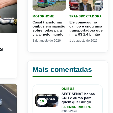
LER MATERIA: CASAL TRANSFORMA ÔNIBUS E
LER MATERIA: ELE COME
MOTORHOME
TRANSPORTADORA
Casal transforma
Ele começou no
ônibus em mansão
campo e criou uma
sobre rodas para
transportadora que
viajar pelo mundo
mira R$ 1,4 bilhão
dução no valor do diesel?
1 de agosto de 2026
1 de agosto de 2026
s
Mais comentadas
ÔNIBUS
SEST SENAT banca
CNH e curso para
1º LUGAR
19
quem quer dirigir
ônibus
ILDEMAR RIBEIRO
03/08/2026