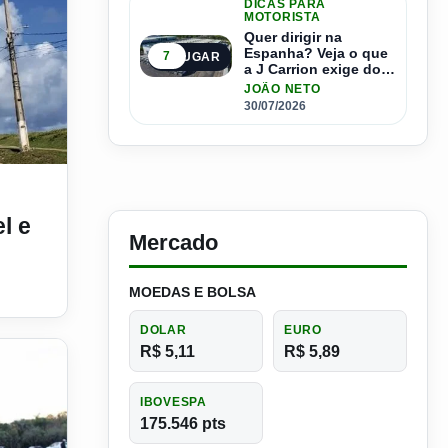
DICAS PARA
MOTORISTA
Quer dirigir na
Espanha? Veja o que
7
5º LUGAR
a J Carrion exige dos
brasileiros
JOÃO NETO
30/07/2026
gasolina nas bombas?
l e
Mercado
MOEDAS E BOLSA
DOLAR
EURO
R$ 5,11
R$ 5,89
IBOVESPA
175.546 pts