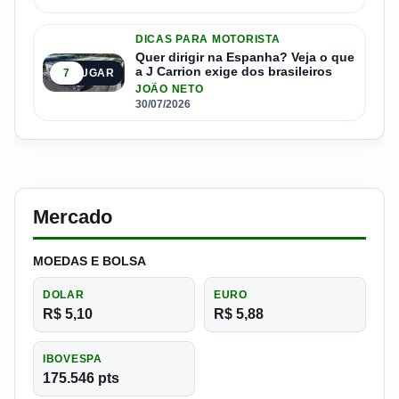
DICAS PARA MOTORISTA
Quer dirigir na Espanha? Veja o que
a J Carrion exige dos brasileiros
7
5º LUGAR
JOÃO NETO
30/07/2026
Mercado
MOEDAS E BOLSA
DOLAR
EURO
R$ 5,10
R$ 5,88
IBOVESPA
175.546 pts