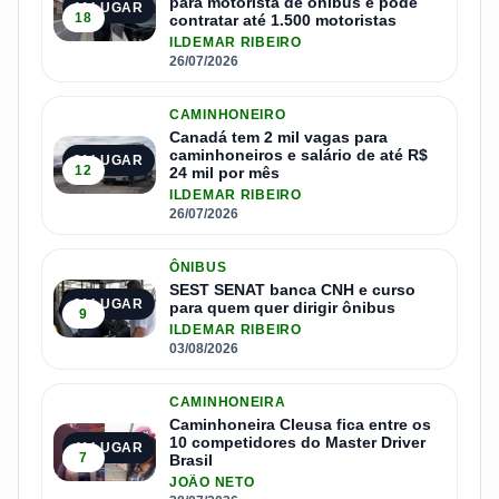
para motorista de ônibus e pode
1º LUGAR
18
contratar até 1.500 motoristas
ILDEMAR RIBEIRO
26/07/2026
CAMINHONEIRO
Canadá tem 2 mil vagas para
caminhoneiros e salário de até R$
2º LUGAR
12
24 mil por mês
ILDEMAR RIBEIRO
26/07/2026
ÔNIBUS
SEST SENAT banca CNH e curso
3º LUGAR
para quem quer dirigir ônibus
9
ILDEMAR RIBEIRO
03/08/2026
CAMINHONEIRA
Caminhoneira Cleusa fica entre os
10 competidores do Master Driver
4º LUGAR
7
Brasil
JOÃO NETO