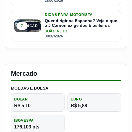
28/07/2026
DICAS PARA MOTORISTA
Quer dirigir na Espanha? Veja o que
a J Carrion exige dos brasileiros
7
5º LUGAR
JOÃO NETO
30/07/2026
Mercado
MOEDAS E BOLSA
DOLAR
EURO
R$ 5,10
R$ 5,88
IBOVESPA
176.103 pts