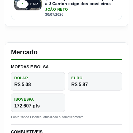
a J Carrion exige dos brasileiros
7
5º LUGAR
JOÃO NETO
30/07/2026
Mercado
MOEDAS E BOLSA
DOLAR
EURO
R$ 5,08
R$ 5,87
IBOVESPA
172.607 pts
Fonte Yahoo Finance, atualizado automaticamente.
COMBUSTIVEIS