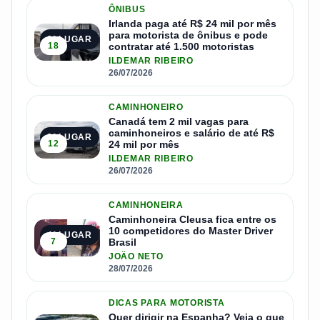
ÔNIBUS
Irlanda paga até R$ 24 mil por mês
para motorista de ônibus e pode
2º LUGAR
18
contratar até 1.500 motoristas
ILDEMAR RIBEIRO
26/07/2026
CAMINHONEIRO
Canadá tem 2 mil vagas para
caminhoneiros e salário de até R$
3º LUGAR
12
24 mil por mês
ILDEMAR RIBEIRO
26/07/2026
CAMINHONEIRA
Caminhoneira Cleusa fica entre os
10 competidores do Master Driver
4º LUGAR
7
Brasil
JOÃO NETO
28/07/2026
DICAS PARA MOTORISTA
Quer dirigir na Espanha? Veja o que