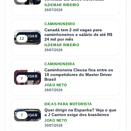
ILDEMAR RIBEIRO
26/07/2026
CAMINHONEIRO
Canadá tem 2 mil vagas para
caminhoneiros e salário de até R$
2º LUGAR
12
24 mil por mês
ILDEMAR RIBEIRO
26/07/2026
CAMINHONEIRA
Caminhoneira Cleusa fica entre os
10 competidores do Master Driver
3º LUGAR
7
Brasil
JOÃO NETO
28/07/2026
DICAS PARA MOTORISTA
Quer dirigir na Espanha? Veja o que
a J Carrion exige dos brasileiros
7
4º LUGAR
JOÃO NETO
30/07/2026