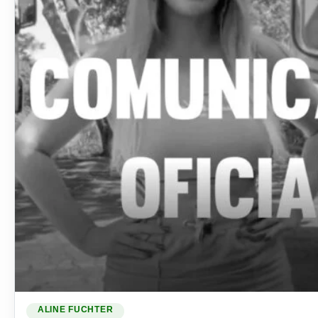
Ler materia: Video: Caminhoneira Aline agradece aos seus 
ALINE FUCHTER