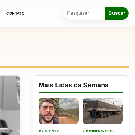
Pesquisar por:
Buscar
A
CONTATO
Mais Lidas da Semana
LER MATERIA: VIDEO: FILHO DO NENI SOFRE 
LER MATERIA: ELE RODOU
ACIDENTE
CAMINHONEIRO