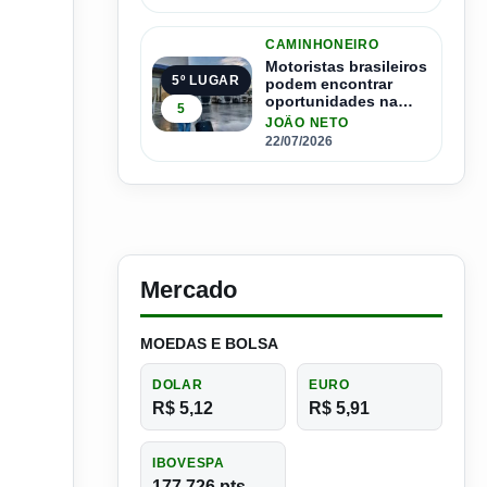
CAMINHONEIRO
Motoristas brasileiros
5º LUGAR
podem encontrar
oportunidades na
5
Espanha com salários
JOÃO NETO
que passam de R$ 17
22/07/2026
mil por mês
Mercado
MOEDAS E BOLSA
DOLAR
EURO
R$ 5,12
R$ 5,91
IBOVESPA
177.726 pts