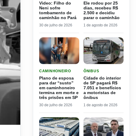
Video: Filho do
Ele rodou por 25
Neni sofre
dias, recebeu R$
tombamento de
2.500 e decidiu
caminhão no Pará
parar o caminhão
30 de julho de 2026
1 de agosto de 2026
LER MATERIA: PLANO DE ESPOSA PARA DAR “S
LER MATERIA: CIDADE DO
CAMINHONEIRO
ÔNIBUS
Plano de esposa
Cidade do interior
para dar “susto”
de SP pagará R$
em caminhoneiro
7.051 e benefícios
termina em morte e
a motoristas de
três prisões em SP
ônibus
30 de julho de 2026
1 de agosto de 2026