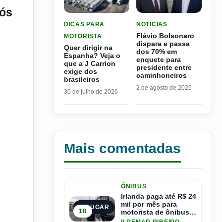
pós
LER MATERIA: QUER DIRIGIR NA ESPANHA? VEJ
LER MATERIA: FLÁVIO B
DICAS PARA
NOTICIAS
Flávio Bolsonaro
MOTORISTA
dispara e passa
Quer dirigir na
dos 70% em
Espanha? Veja o
enquete para
que a J Carrion
presidente entre
exige dos
caminhoneiros
brasileiros
2 de agosto de 2026
30 de julho de 2026
Mais comentadas
ÔNIBUS
Irlanda paga até R$ 24
mil por mês para
1º LUGAR
18
motorista de ônibus e
pode contratar até