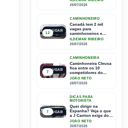
ILDEMAR RIBEIRO
1.500 motoristas
26/07/2026
CAMINHONEIRO
Canadá tem 2 mil
vagas para
2º LUGAR
12
caminhoneiros e
salário de até R$ 24
ILDEMAR RIBEIRO
mil por mês
26/07/2026
CAMINHONEIRA
Caminhoneira Cleusa
fica entre os 10
3º LUGAR
7
competidores do
Master Driver Brasil
JOÃO NETO
28/07/2026
DICAS PARA
MOTORISTA
Quer dirigir na
Espanha? Veja o que
7
4º LUGAR
a J Carrion exige dos
brasileiros
JOÃO NETO
30/07/2026