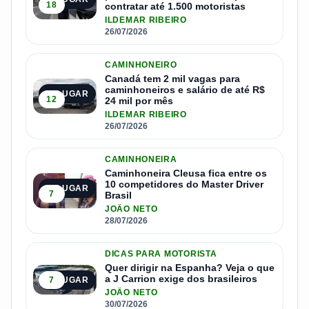
18
contratar até 1.500 motoristas
ILDEMAR RIBEIRO
26/07/2026
CAMINHONEIRO
Canadá tem 2 mil vagas para
caminhoneiros e salário de até R$
3º LUGAR
12
24 mil por mês
ILDEMAR RIBEIRO
26/07/2026
CAMINHONEIRA
Caminhoneira Cleusa fica entre os
10 competidores do Master Driver
4º LUGAR
7
Brasil
JOÃO NETO
28/07/2026
DICAS PARA MOTORISTA
Quer dirigir na Espanha? Veja o que
a J Carrion exige dos brasileiros
7
5º LUGAR
JOÃO NETO
30/07/2026