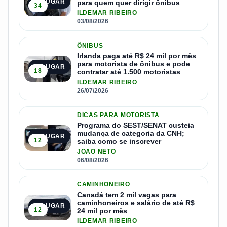
1º LUGAR
para quem quer dirigir ônibus
34
ILDEMAR RIBEIRO
03/08/2026
ÔNIBUS
Irlanda paga até R$ 24 mil por mês
para motorista de ônibus e pode
2º LUGAR
18
contratar até 1.500 motoristas
ILDEMAR RIBEIRO
26/07/2026
DICAS PARA MOTORISTA
Programa do SEST/SENAT custeia
mudança de categoria da CNH;
3º LUGAR
12
saiba como se inscrever
JOÃO NETO
06/08/2026
CAMINHONEIRO
Canadá tem 2 mil vagas para
caminhoneiros e salário de até R$
4º LUGAR
12
24 mil por mês
ILDEMAR RIBEIRO