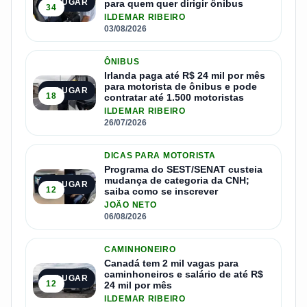
1º LUGAR
para quem quer dirigir ônibus
34
ILDEMAR RIBEIRO
03/08/2026
ÔNIBUS
Irlanda paga até R$ 24 mil por mês
para motorista de ônibus e pode
2º LUGAR
18
contratar até 1.500 motoristas
ILDEMAR RIBEIRO
26/07/2026
DICAS PARA MOTORISTA
Programa do SEST/SENAT custeia
mudança de categoria da CNH;
3º LUGAR
12
saiba como se inscrever
JOÃO NETO
06/08/2026
CAMINHONEIRO
Canadá tem 2 mil vagas para
caminhoneiros e salário de até R$
4º LUGAR
12
24 mil por mês
ILDEMAR RIBEIRO