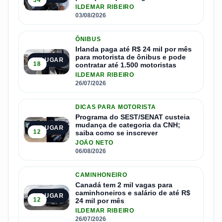
34
ILDEMAR RIBEIRO
03/08/2026
ÔNIBUS
Irlanda paga até R$ 24 mil por mês
para motorista de ônibus e pode
2º LUGAR
18
contratar até 1.500 motoristas
ILDEMAR RIBEIRO
26/07/2026
DICAS PARA MOTORISTA
Programa do SEST/SENAT custeia
mudança de categoria da CNH;
3º LUGAR
12
saiba como se inscrever
JOÃO NETO
06/08/2026
CAMINHONEIRO
Canadá tem 2 mil vagas para
caminhoneiros e salário de até R$
4º LUGAR
12
24 mil por mês
ILDEMAR RIBEIRO
26/07/2026