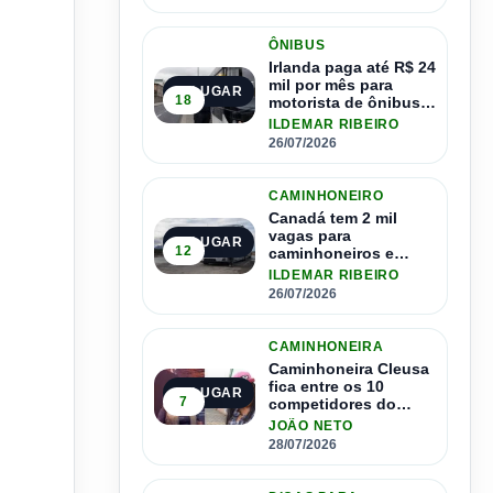
ÔNIBUS
Irlanda paga até R$ 24
mil por mês para
2º LUGAR
18
motorista de ônibus e
pode contratar até
ILDEMAR RIBEIRO
1.500 motoristas
26/07/2026
CAMINHONEIRO
Canadá tem 2 mil
vagas para
3º LUGAR
12
caminhoneiros e
salário de até R$ 24
ILDEMAR RIBEIRO
mil por mês
26/07/2026
CAMINHONEIRA
Caminhoneira Cleusa
fica entre os 10
4º LUGAR
7
competidores do
Master Driver Brasil
JOÃO NETO
28/07/2026