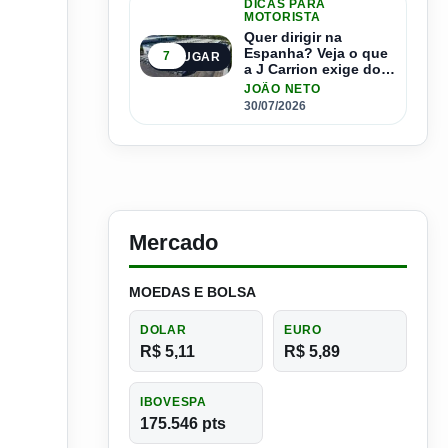
DICAS PARA
MOTORISTA
Quer dirigir na
Espanha? Veja o que
7
5º LUGAR
a J Carrion exige dos
brasileiros
JOÃO NETO
30/07/2026
Mercado
MOEDAS E BOLSA
DOLAR
EURO
R$ 5,11
R$ 5,89
IBOVESPA
175.546 pts