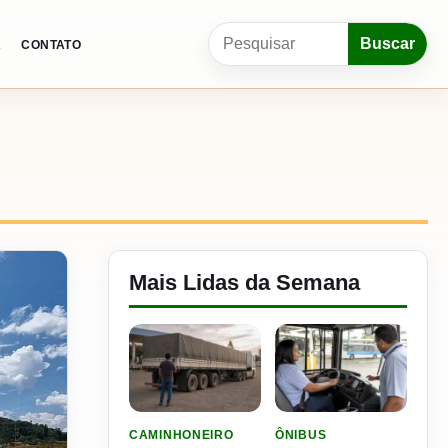
Pesquisar por:
Buscar
A
CONTATO
Mais Lidas da Semana
LER MATERIA: ELE RODOU POR 25 DIAS, RECEB
LER MATERIA: SEST SENA
CAMINHONEIRO
ÔNIBUS