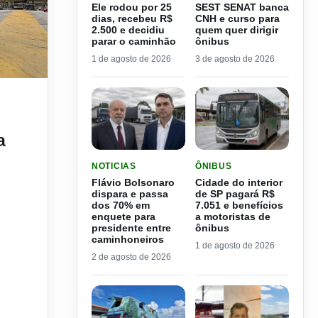
Ele rodou por 25
SEST SENAT banca
dias, recebeu R$
CNH e curso para
2.500 e decidiu
quem quer dirigir
parar o caminhão
ônibus
1 de agosto de 2026
3 de agosto de 2026
 gasolina e diesel chegam a R$7,00
a
LER MATERIA: FLÁVIO BOLSONARO DISPARA E
LER MATERIA: CIDADE DO
NOTICIAS
ÔNIBUS
Flávio Bolsonaro
Cidade do interior
dispara e passa
de SP pagará R$
dos 70% em
7.051 e benefícios
enquete para
a motoristas de
presidente entre
ônibus
caminhoneiros
1 de agosto de 2026
2 de agosto de 2026