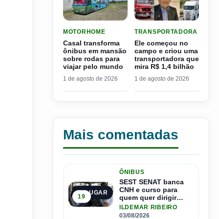
LER MATERIA: CASAL TRANSFORMA ÔNIBUS E
LER MATERIA: ELE COME
MOTORHOME
TRANSPORTADORA
Casal transforma
Ele começou no
ônibus em mansão
campo e criou uma
sobre rodas para
transportadora que
viajar pelo mundo
mira R$ 1,4 bilhão
1 de agosto de 2026
1 de agosto de 2026
Mais comentadas
ÔNIBUS
SEST SENAT banca
CNH e curso para
1º LUGAR
19
quem quer dirigir
ônibus
ILDEMAR RIBEIRO
03/08/2026