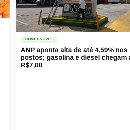
ina e álcool seguem caros para o brasileiro
Ler materia: ANP aponta alta de até 4,59% nos postos;
COMBUSTÍVEL
ANP aponta alta de até 4,59% nos
postos; gasolina e diesel chegam 
R$7,00