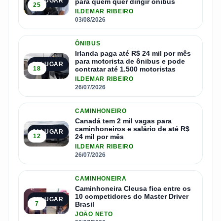
1º LUGAR
para quem quer dirigir ônibus
25
ILDEMAR RIBEIRO
03/08/2026
ÔNIBUS
Irlanda paga até R$ 24 mil por mês
para motorista de ônibus e pode
2º LUGAR
18
contratar até 1.500 motoristas
ILDEMAR RIBEIRO
26/07/2026
CAMINHONEIRO
Canadá tem 2 mil vagas para
caminhoneiros e salário de até R$
3º LUGAR
12
24 mil por mês
ILDEMAR RIBEIRO
26/07/2026
CAMINHONEIRA
Caminhoneira Cleusa fica entre os
10 competidores do Master Driver
4º LUGAR
7
Brasil
JOÃO NETO