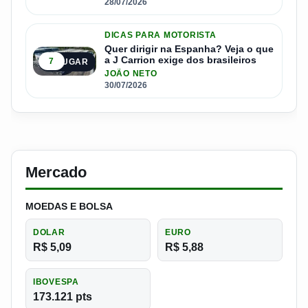
28/07/2026
DICAS PARA MOTORISTA
Quer dirigir na Espanha? Veja o que
a J Carrion exige dos brasileiros
7
5º LUGAR
JOÃO NETO
30/07/2026
Mercado
MOEDAS E BOLSA
DOLAR
EURO
R$ 5,09
R$ 5,88
IBOVESPA
173.121 pts