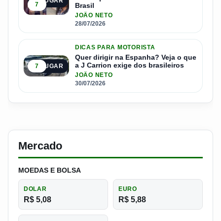
4º LUGAR
7
Brasil
JOÃO NETO
28/07/2026
DICAS PARA MOTORISTA
Quer dirigir na Espanha? Veja o que
a J Carrion exige dos brasileiros
7
5º LUGAR
JOÃO NETO
30/07/2026
Mercado
MOEDAS E BOLSA
DOLAR
EURO
R$ 5,08
R$ 5,88