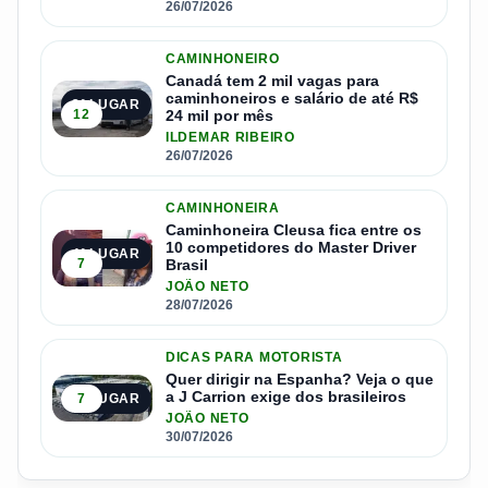
26/07/2026
CAMINHONEIRO
Canadá tem 2 mil vagas para
caminhoneiros e salário de até R$
3º LUGAR
12
24 mil por mês
ILDEMAR RIBEIRO
26/07/2026
CAMINHONEIRA
Caminhoneira Cleusa fica entre os
10 competidores do Master Driver
4º LUGAR
7
Brasil
JOÃO NETO
28/07/2026
DICAS PARA MOTORISTA
Quer dirigir na Espanha? Veja o que
a J Carrion exige dos brasileiros
7
5º LUGAR
JOÃO NETO
30/07/2026