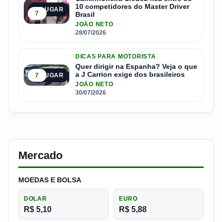
10 competidores do Master Driver
4º LUGAR
7
Brasil
JOÃO NETO
28/07/2026
DICAS PARA MOTORISTA
Quer dirigir na Espanha? Veja o que
a J Carrion exige dos brasileiros
7
5º LUGAR
JOÃO NETO
30/07/2026
Mercado
MOEDAS E BOLSA
DOLAR
EURO
R$ 5,10
R$ 5,88