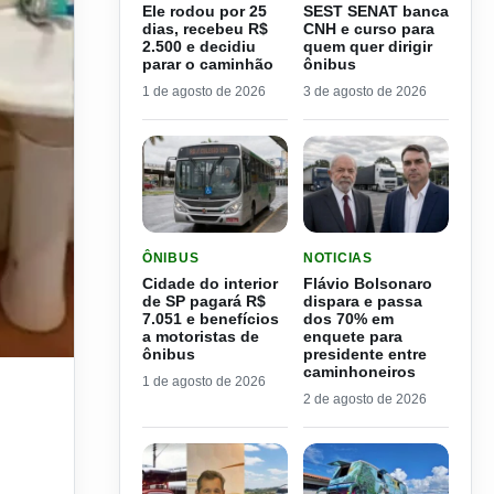
Ele rodou por 25
SEST SENAT banca
dias, recebeu R$
CNH e curso para
2.500 e decidiu
quem quer dirigir
parar o caminhão
ônibus
1 de agosto de 2026
3 de agosto de 2026
LER MATERIA: CIDADE DO INTERIOR DE SP PAGA
LER MATERIA: FLÁVIO B
ÔNIBUS
NOTICIAS
Cidade do interior
Flávio Bolsonaro
de SP pagará R$
dispara e passa
7.051 e benefícios
dos 70% em
a motoristas de
enquete para
ônibus
presidente entre
caminhoneiros
1 de agosto de 2026
2 de agosto de 2026