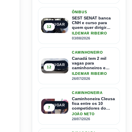
ÔNIBUS
SEST SENAT banca
CNH e curso para
2º LUGAR
12
quem quer dirigir
ônibus
ILDEMAR RIBEIRO
03/08/2026
CAMINHONEIRO
Canadá tem 2 mil
vagas para
3º LUGAR
12
caminhoneiros e
salário de até R$ 24
ILDEMAR RIBEIRO
mil por mês
26/07/2026
CAMINHONEIRA
Caminhoneira Cleusa
fica entre os 10
4º LUGAR
7
competidores do
Master Driver Brasil
JOÃO NETO
28/07/2026