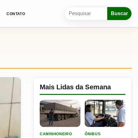
Pesquisar por:
Buscar
A
CONTATO
Mais Lidas da Semana
LER MATERIA: ELE RODOU POR 25 DIAS, RECEB
LER MATERIA: SEST SENA
CAMINHONEIRO
ÔNIBUS