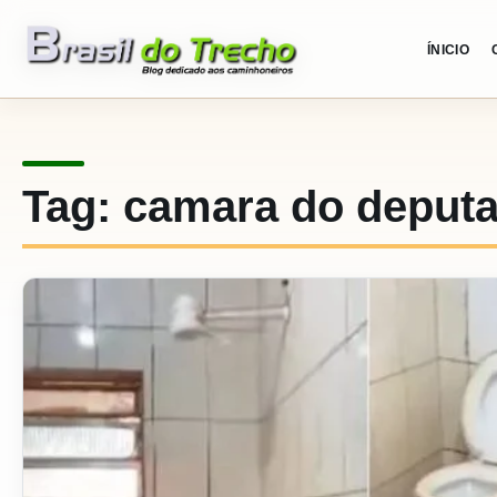
Pular para o conteudo
ÍNICIO
Tag:
camara do deput