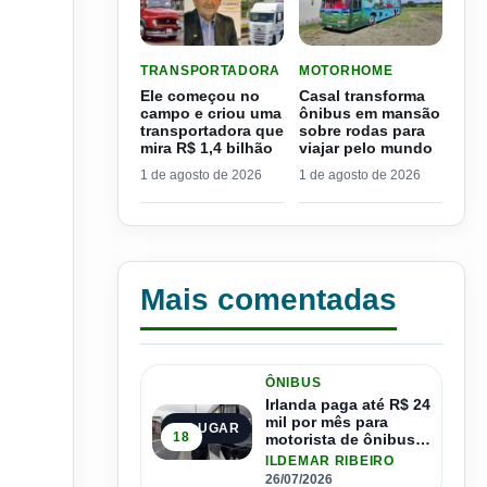
LER MATERIA: ELE COMEÇOU NO CAMPO E CRIO
LER MATERIA: CASAL TR
TRANSPORTADORA
MOTORHOME
Ele começou no
Casal transforma
campo e criou uma
ônibus em mansão
transportadora que
sobre rodas para
mira R$ 1,4 bilhão
viajar pelo mundo
1 de agosto de 2026
1 de agosto de 2026
Mais comentadas
ÔNIBUS
Irlanda paga até R$ 24
mil por mês para
1º LUGAR
18
motorista de ônibus e
pode contratar até
ILDEMAR RIBEIRO
1.500 motoristas
26/07/2026