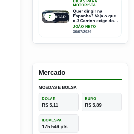
DICAS PARA
MOTORISTA
Quer dirigir na
Espanha? Veja o que
7
5º LUGAR
a J Carrion exige dos
brasileiros
JOÃO NETO
30/07/2026
Mercado
MOEDAS E BOLSA
DOLAR
EURO
R$ 5,11
R$ 5,89
IBOVESPA
175.546 pts