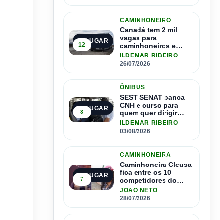
CAMINHONEIRO
Canadá tem 2 mil
vagas para
2º LUGAR
12
caminhoneiros e
salário de até R$ 24
ILDEMAR RIBEIRO
mil por mês
26/07/2026
ÔNIBUS
SEST SENAT banca
CNH e curso para
3º LUGAR
8
quem quer dirigir
ônibus
ILDEMAR RIBEIRO
03/08/2026
CAMINHONEIRA
Caminhoneira Cleusa
fica entre os 10
4º LUGAR
7
competidores do
Master Driver Brasil
JOÃO NETO
28/07/2026