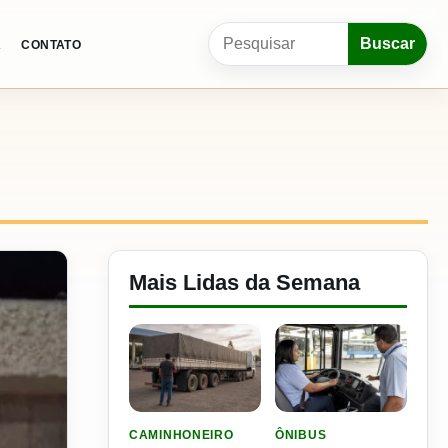
Pesquisar por:
Buscar
A
CONTATO
Mais Lidas da Semana
LER MATERIA: ELE RODOU POR 25 DIAS, RECEB
LER MATERIA: SEST SENA
CAMINHONEIRO
ÔNIBUS