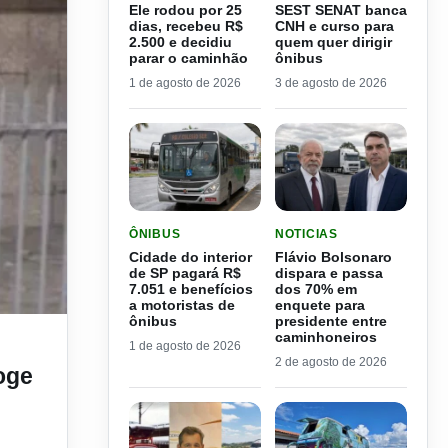
Ele rodou por 25
SEST SENAT banca
dias, recebeu R$
CNH e curso para
2.500 e decidiu
quem quer dirigir
parar o caminhão
ônibus
1 de agosto de 2026
3 de agosto de 2026
LER MATERIA: CIDADE DO INTERIOR DE SP PAGA
LER MATERIA: FLÁVIO B
ÔNIBUS
NOTICIAS
Cidade do interior
Flávio Bolsonaro
de SP pagará R$
dispara e passa
7.051 e benefícios
dos 70% em
a motoristas de
enquete para
ônibus
presidente entre
caminhoneiros
1 de agosto de 2026
2 de agosto de 2026
oge