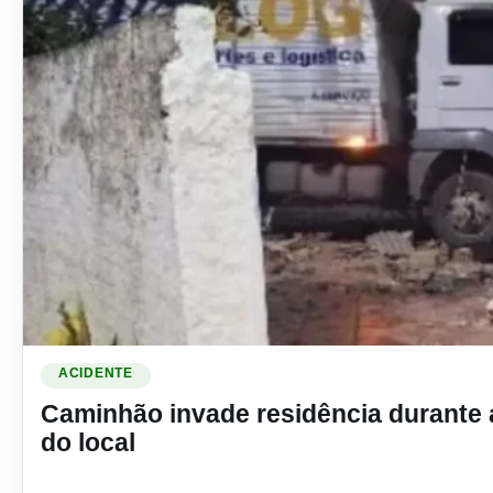
Ler materia: Caminhão invade residência durante a madrugad
ACIDENTE
Caminhão invade residência durante 
do local