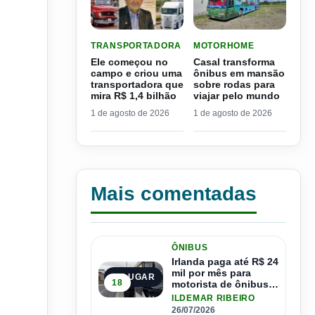
LER MATERIA: ELE COMEÇOU NO CAMPO E CRIO
LER MATERIA: CASAL TR
TRANSPORTADORA
MOTORHOME
Ele começou no
Casal transforma
campo e criou uma
ônibus em mansão
transportadora que
sobre rodas para
mira R$ 1,4 bilhão
viajar pelo mundo
1 de agosto de 2026
1 de agosto de 2026
Mais comentadas
ÔNIBUS
Irlanda paga até R$ 24
mil por mês para
1º LUGAR
18
motorista de ônibus e
pode contratar até
ILDEMAR RIBEIRO
1.500 motoristas
26/07/2026