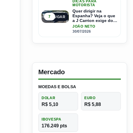
DICAS PARA
MOTORISTA
Quer dirigir na
Espanha? Veja o que
7
5º LUGAR
a J Carrion exige dos
brasileiros
JOÃO NETO
30/07/2026
Mercado
MOEDAS E BOLSA
DOLAR
EURO
R$ 5,10
R$ 5,88
IBOVESPA
176.249 pts