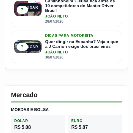
Caminhoneira Cleusa fica entre os
10 competidores do Master Driver
4º LUGAR
7
Brasil
JOÃO NETO
28/07/2026
DICAS PARA MOTORISTA
Quer dirigir na Espanha? Veja o que
a J Carrion exige dos brasileiros
7
5º LUGAR
JOÃO NETO
30/07/2026
Mercado
MOEDAS E BOLSA
DOLAR
EURO
R$ 5,08
R$ 5,87