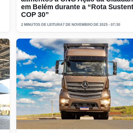
em Belém durante a “Rota Sustent
COP 30”
2 MINUTOS DE LEITURA
7 DE NOVEMBRO DE 2025 - 07:30
Ler materia: Novo Axor é destaque da Mercedes-Benz 
icos eActros na logística interna da fábrica de São Bernardo 