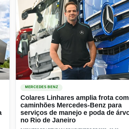
 projeto para valorizar motoristas com experiência inédita na I
Ler materia: Colares Linhares amplia frota com 47 ca
MERCEDES BENZ
Colares Linhares amplia frota com
caminhões Mercedes-Benz para
a
serviços de manejo e poda de árv
no Rio de Janeiro