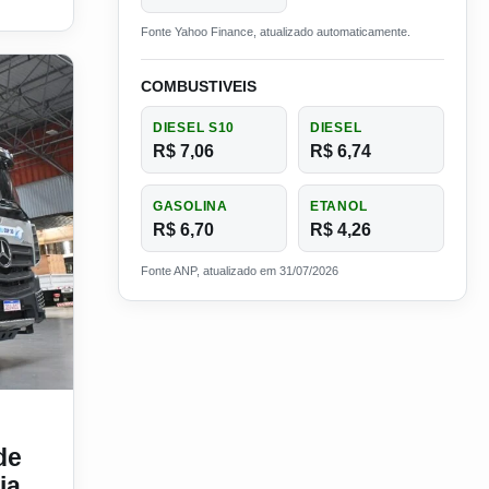
Fonte Yahoo Finance, atualizado automaticamente.
COMBUSTIVEIS
DIESEL S10
DIESEL
R$ 7,06
R$ 6,74
GASOLINA
ETANOL
R$ 6,70
R$ 4,26
Fonte ANP, atualizado em 31/07/2026
entos à ONG Ação da Cidadania em Belém durante a “Rota Sus
de
ia