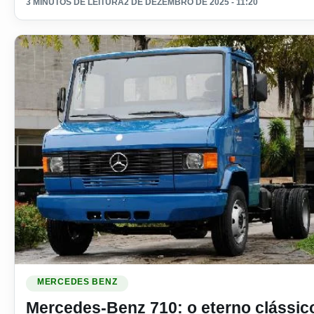
3 MINUTOS DE LEITURA
2 DE DEZEMBRO DE 2025 - 11:20
Ler materia: Mercedes-Benz 710: o eterno clássico dos cami
MERCEDES BENZ
Mercedes-Benz 710: o eterno clássic