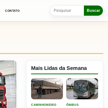
Pesquisar por:
Buscar
A
CONTATO
Mais Lidas da Semana
LER MATERIA: ELE RODOU POR 25 DIAS, RECEB
LER MATERIA: CIDADE DO
CAMINHONEIRO
ÔNIBUS