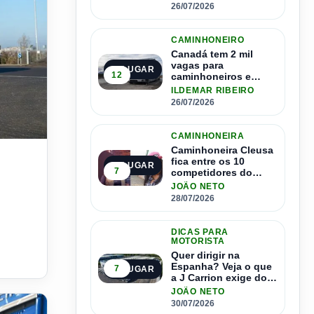
1.500 motoristas
26/07/2026
CAMINHONEIRO
Canadá tem 2 mil
vagas para
2º LUGAR
12
caminhoneiros e
salário de até R$ 24
ILDEMAR RIBEIRO
mil por mês
26/07/2026
CAMINHONEIRA
Actros 600 em viagem de 2.400 km com carregamento ultrarrápi
Caminhoneira Cleusa
fica entre os 10
3º LUGAR
7
competidores do
Master Driver Brasil
JOÃO NETO
28/07/2026
DICAS PARA
MOTORISTA
Quer dirigir na
Espanha? Veja o que
7
4º LUGAR
a J Carrion exige dos
brasileiros
JOÃO NETO
30/07/2026