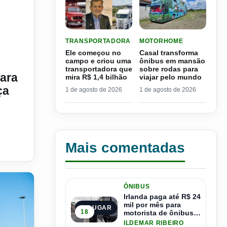
LER MATERIA: ELE COMEÇOU NO CAMPO E CRIO
LER MATERIA: CASAL TR
TRANSPORTADORA
MOTORHOME
orte em áreas rurais e reforça força no setor
Ele começou no
Casal transforma
campo e criou uma
ônibus em mansão
transportadora que
sobre rodas para
ara
mira R$ 1,4 bilhão
viajar pelo mundo
ça
1 de agosto de 2026
1 de agosto de 2026
Mais comentadas
ÔNIBUS
Irlanda paga até R$ 24
mil por mês para
1º LUGAR
18
motorista de ônibus e
pode contratar até
ILDEMAR RIBEIRO