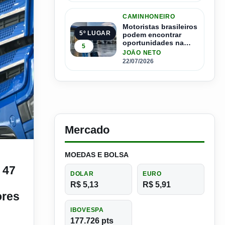
CAMINHONEIRO
Motoristas brasileiros
5º LUGAR
podem encontrar
oportunidades na
5
Espanha com salários
JOÃO NETO
que passam de R$ 17
22/07/2026
mil por mês
Mercado
ndústria 4.0
minhões Mercedes-Benz para serviços de manejo e poda de árvor
MOEDAS E BOLSA
 47
DOLAR
EURO
R$ 5,13
R$ 5,91
ores
IBOVESPA
177.726 pts