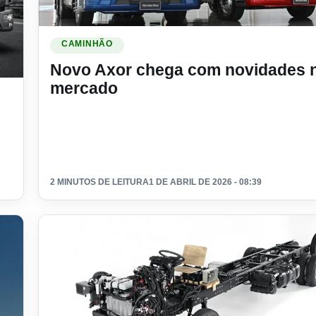
Ler materia: Novo Axor chega com novidades no merc
CAMINHÃO
Novo Axor chega com novidades 
ego fabricados entre 2024 e 2025
mercado
2 MINUTOS DE LEITURA
1 DE ABRIL DE 2026 - 08:39