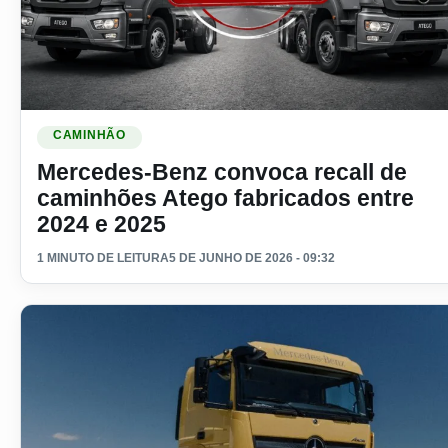
Ler materia: Mercedes-Benz convoca recall de caminhões At
CAMINHÃO
Mercedes-Benz convoca recall de
caminhões Atego fabricados entre
2024 e 2025
1 MINUTO DE LEITURA
5 DE JUNHO DE 2026 - 09:32