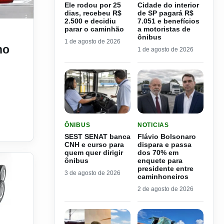
Ele rodou por 25
Cidade do interior
dias, recebeu R$
de SP pagará R$
2.500 e decidiu
7.051 e benefícios
ado
parar o caminhão
a motoristas de
ônibus
1 de agosto de 2026
no
1 de agosto de 2026
LER MATERIA: SEST SENAT BANCA CNH E CURS
LER MATERIA: FLÁVIO B
ÔNIBUS
NOTICIAS
SEST SENAT banca
Flávio Bolsonaro
CNH e curso para
dispara e passa
quem quer dirigir
dos 70% em
ônibus
enquete para
presidente entre
3 de agosto de 2026
caminhoneiros
2 de agosto de 2026