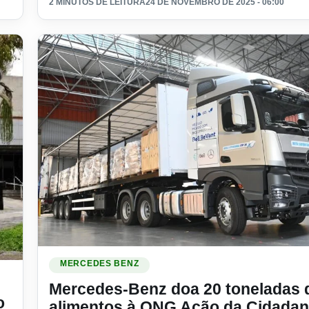
2 MINUTOS DE LEITURA
24 DE NOVEMBRO DE 2025 - 06:00
Ler materia: Mercedes-Benz doa 20 toneladas de alim
MERCEDES BENZ
nhões leves brasileiros
Mercedes-Benz doa 20 toneladas 
o
alimentos à ONG Ação da Cidadan