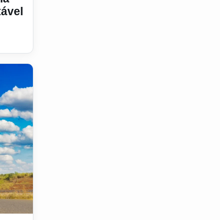
ável
no Congresso SAE Brasil 2025
do Campo