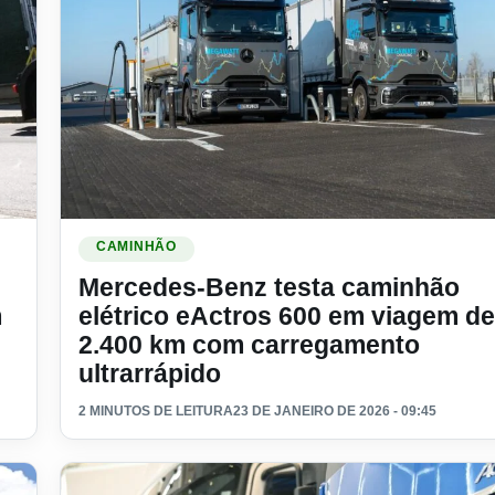
l e passa de 200 unidades em negociação
Ler materia: Mercedes-Benz testa caminhão elétrico e
CAMINHÃO
Mercedes-Benz testa caminhão
m
elétrico eActros 600 em viagem de
2.400 km com carregamento
ultrarrápido
2 MINUTOS DE LEITURA
23 DE JANEIRO DE 2026 - 09:45