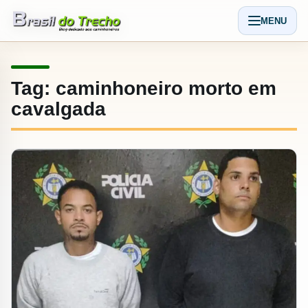
Pular para o conteudo
MENU
Abrir men
Tag:
caminhoneiro morto em
cavalgada