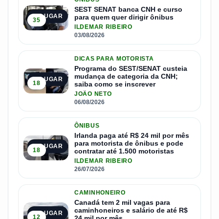
SEST SENAT banca CNH e curso
1º LUGAR
para quem quer dirigir ônibus
35
ILDEMAR RIBEIRO
03/08/2026
DICAS PARA MOTORISTA
Programa do SEST/SENAT custeia
mudança de categoria da CNH;
2º LUGAR
18
saiba como se inscrever
JOÃO NETO
06/08/2026
ÔNIBUS
Irlanda paga até R$ 24 mil por mês
para motorista de ônibus e pode
3º LUGAR
18
contratar até 1.500 motoristas
ILDEMAR RIBEIRO
26/07/2026
CAMINHONEIRO
Canadá tem 2 mil vagas para
caminhoneiros e salário de até R$
4º LUGAR
12
24 mil por mês