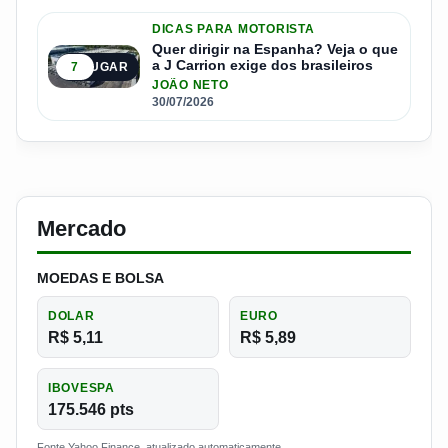
DICAS PARA MOTORISTA
Quer dirigir na Espanha? Veja o que
a J Carrion exige dos brasileiros
7
5º LUGAR
JOÃO NETO
30/07/2026
Mercado
MOEDAS E BOLSA
DOLAR
EURO
R$ 5,11
R$ 5,89
IBOVESPA
175.546 pts
Fonte Yahoo Finance, atualizado automaticamente.