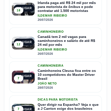
Irlanda paga até R$ 24 mil por mês
para motorista de ônibus e pode
1º LUGAR
18
contratar até 1.500 motoristas
ILDEMAR RIBEIRO
26/07/2026
CAMINHONEIRO
Canadá tem 2 mil vagas para
caminhoneiros e salário de até R$
2º LUGAR
12
24 mil por mês
ILDEMAR RIBEIRO
26/07/2026
CAMINHONEIRA
Caminhoneira Cleusa fica entre os
10 competidores do Master Driver
3º LUGAR
7
Brasil
JOÃO NETO
28/07/2026
DICAS PARA MOTORISTA
Quer dirigir na Espanha? Veja o que
a J Carrion exige dos brasileiros
7
4º LUGAR