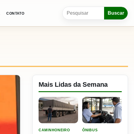
Pesquisar por:
Buscar
A
CONTATO
Mais Lidas da Semana
LER MATERIA: ELE RODOU POR 25 DIAS, RECEB
LER MATERIA: SEST SENA
CAMINHONEIRO
ÔNIBUS