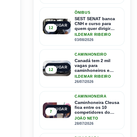
ÔNIBUS
SEST SENAT banca
CNH e curso para
2º LUGAR
12
quem quer dirigir
ônibus
ILDEMAR RIBEIRO
03/08/2026
CAMINHONEIRO
Canadá tem 2 mil
vagas para
3º LUGAR
12
caminhoneiros e
salário de até R$ 24
ILDEMAR RIBEIRO
mil por mês
26/07/2026
CAMINHONEIRA
Caminhoneira Cleusa
fica entre os 10
4º LUGAR
7
competidores do
Master Driver Brasil
JOÃO NETO
28/07/2026