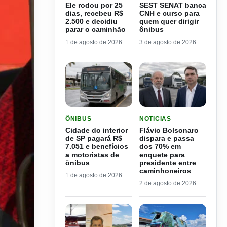
Ele rodou por 25
SEST SENAT banca
dias, recebeu R$
CNH e curso para
2.500 e decidiu
quem quer dirigir
parar o caminhão
ônibus
1 de agosto de 2026
3 de agosto de 2026
LER MATERIA: CIDADE DO INTERIOR DE SP PAGA
LER MATERIA: FLÁVIO B
ÔNIBUS
NOTICIAS
Cidade do interior
Flávio Bolsonaro
de SP pagará R$
dispara e passa
7.051 e benefícios
dos 70% em
a motoristas de
enquete para
ônibus
presidente entre
caminhoneiros
1 de agosto de 2026
2 de agosto de 2026