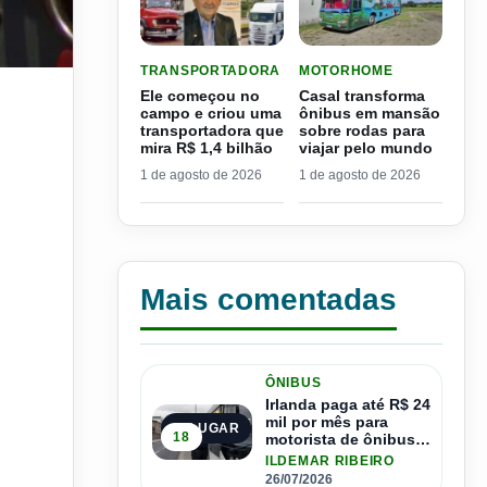
LER MATERIA: ELE COMEÇOU NO CAMPO E CRIO
LER MATERIA: CASAL TR
TRANSPORTADORA
MOTORHOME
Ele começou no
Casal transforma
campo e criou uma
ônibus em mansão
transportadora que
sobre rodas para
mira R$ 1,4 bilhão
viajar pelo mundo
1 de agosto de 2026
1 de agosto de 2026
Mais comentadas
ÔNIBUS
Irlanda paga até R$ 24
mil por mês para
1º LUGAR
18
motorista de ônibus e
pode contratar até
ILDEMAR RIBEIRO
1.500 motoristas
26/07/2026