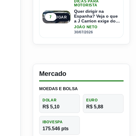
DICAS PARA
MOTORISTA
Quer dirigir na
Espanha? Veja o que
7
5º LUGAR
a J Carrion exige dos
brasileiros
JOÃO NETO
30/07/2026
Mercado
MOEDAS E BOLSA
DOLAR
EURO
R$ 5,10
R$ 5,88
IBOVESPA
175.546 pts