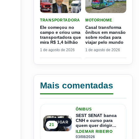
LER MATERIA: ELE COMEÇOU NO CAMPO E CRIO
LER MATERIA: CASAL TR
TRANSPORTADORA
MOTORHOME
Ele começou no
Casal transforma
campo e criou uma
ônibus em mansão
transportadora que
sobre rodas para
mira R$ 1,4 bilhão
viajar pelo mundo
1 de agosto de 2026
1 de agosto de 2026
Mais comentadas
ÔNIBUS
SEST SENAT banca
CNH e curso para
1º LUGAR
21
quem quer dirigir
ônibus
ILDEMAR RIBEIRO
03/08/2026