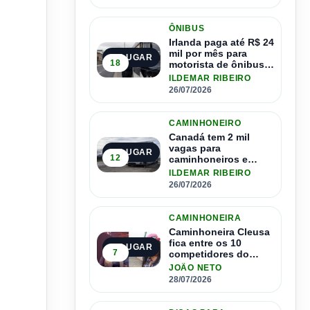
ÔNIBUS
Irlanda paga até R$ 24
mil por mês para
2º LUGAR
18
motorista de ônibus e
pode contratar até
ILDEMAR RIBEIRO
1.500 motoristas
26/07/2026
CAMINHONEIRO
Canadá tem 2 mil
vagas para
3º LUGAR
12
caminhoneiros e
salário de até R$ 24
ILDEMAR RIBEIRO
mil por mês
26/07/2026
CAMINHONEIRA
Caminhoneira Cleusa
fica entre os 10
4º LUGAR
7
competidores do
Master Driver Brasil
JOÃO NETO
28/07/2026