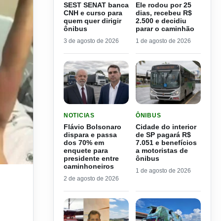
SEST SENAT banca
Ele rodou por 25
CNH e curso para
dias, recebeu R$
quem quer dirigir
2.500 e decidiu
ônibus
parar o caminhão
3 de agosto de 2026
1 de agosto de 2026
LER MATERIA: FLÁVIO BOLSONARO DISPARA E
LER MATERIA: CIDADE DO
NOTICIAS
ÔNIBUS
Flávio Bolsonaro
Cidade do interior
dispara e passa
de SP pagará R$
dos 70% em
7.051 e benefícios
enquete para
a motoristas de
presidente entre
ônibus
caminhoneiros
1 de agosto de 2026
2 de agosto de 2026