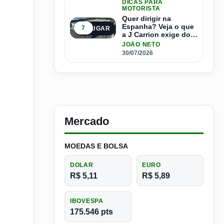
DICAS PARA
MOTORISTA
Quer dirigir na
Espanha? Veja o que
7
5º LUGAR
a J Carrion exige dos
brasileiros
JOÃO NETO
30/07/2026
Mercado
MOEDAS E BOLSA
DOLAR
EURO
R$ 5,11
R$ 5,89
IBOVESPA
175.546 pts