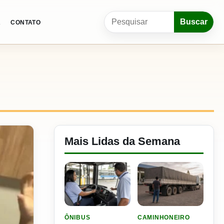
Pesquisar por:
Buscar
A
CONTATO
Mais Lidas da Semana
LER MATERIA: SEST SENAT BANCA CNH E CURS
LER MATERIA: ELE RODOU
ÔNIBUS
CAMINHONEIRO