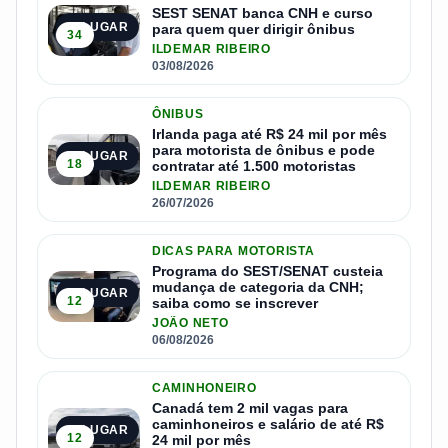
SEST SENAT banca CNH e curso
1º LUGAR
para quem quer dirigir ônibus
34
ILDEMAR RIBEIRO
03/08/2026
ÔNIBUS
Irlanda paga até R$ 24 mil por mês
para motorista de ônibus e pode
2º LUGAR
18
contratar até 1.500 motoristas
ILDEMAR RIBEIRO
26/07/2026
DICAS PARA MOTORISTA
Programa do SEST/SENAT custeia
mudança de categoria da CNH;
3º LUGAR
12
saiba como se inscrever
JOÃO NETO
06/08/2026
CAMINHONEIRO
Canadá tem 2 mil vagas para
caminhoneiros e salário de até R$
4º LUGAR
12
24 mil por mês