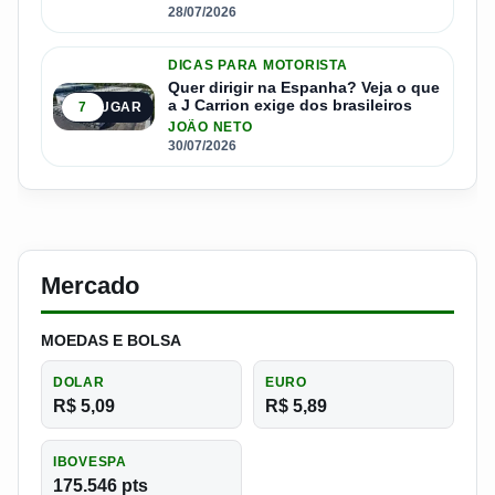
28/07/2026
DICAS PARA MOTORISTA
Quer dirigir na Espanha? Veja o que
a J Carrion exige dos brasileiros
7
5º LUGAR
JOÃO NETO
30/07/2026
Mercado
MOEDAS E BOLSA
DOLAR
EURO
R$ 5,09
R$ 5,89
IBOVESPA
175.546 pts