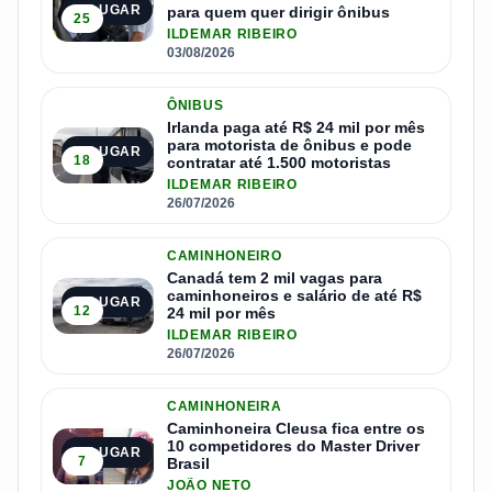
1º LUGAR
para quem quer dirigir ônibus
25
ILDEMAR RIBEIRO
03/08/2026
ÔNIBUS
Irlanda paga até R$ 24 mil por mês
para motorista de ônibus e pode
2º LUGAR
18
contratar até 1.500 motoristas
ILDEMAR RIBEIRO
26/07/2026
CAMINHONEIRO
Canadá tem 2 mil vagas para
caminhoneiros e salário de até R$
3º LUGAR
12
24 mil por mês
ILDEMAR RIBEIRO
26/07/2026
CAMINHONEIRA
Caminhoneira Cleusa fica entre os
10 competidores do Master Driver
4º LUGAR
7
Brasil
JOÃO NETO