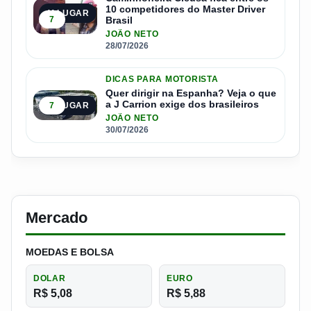
10 competidores do Master Driver
4º LUGAR
7
Brasil
JOÃO NETO
28/07/2026
DICAS PARA MOTORISTA
Quer dirigir na Espanha? Veja o que
a J Carrion exige dos brasileiros
7
5º LUGAR
JOÃO NETO
30/07/2026
Mercado
MOEDAS E BOLSA
DOLAR
EURO
R$ 5,08
R$ 5,88